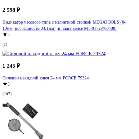
2 598 ₽
Индикатор часового типа с магнитной стойкой MEGATOOLS (0-
10мм, погрешность-0,01мм), в пласт.кейсе MT-01729(60408)
5
(1)
1 245 ₽
Силовой накидной ключ 24 мм FORCE 79324
5
(107)