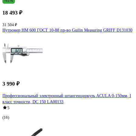
-41%
18 493 ₽
31 504 ₽
Нутромер НМ 600 ГОСТ 10-88 пр-во Guilin Measuring GRIFF D131030
3 990 ₽
Профессиональный электронный штангенциркуль ACULA 0-150мм, I
класс точности, DC 150 LA00133
5
(16)