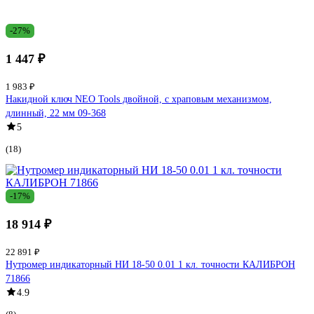
-27%
1 447 ₽
1 983 ₽
Накидной ключ NEO Tools двойной, с храповым механизмом,
длинный, 22 мм 09-368
5
(18)
-17%
18 914 ₽
22 891 ₽
Нутромер индикаторный НИ 18-50 0.01 1 кл. точности КАЛИБРОН
71866
4.9