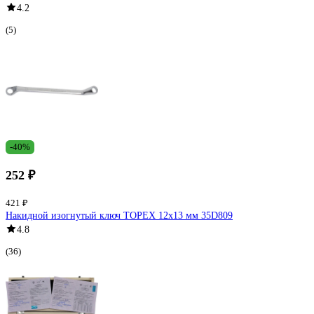
4.2
(5)
-40%
252 ₽
421 ₽
Накидной изогнутый ключ TOPEX 12x13 мм 35D809
4.8
(36)