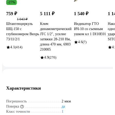
-27%
759 ₽
5 111 ₽
1 540 ₽
1 1
1 043 ₽
Штангенциркуль
Ключ
Индикатор ГТО
Нак
ШЦ-150 с
динамометрический
ИЧ-10 со съемным
одн
глубиномером Вихрь
JTC 1/2", усилие
ушком кл 1 DI10E01
уда
73/11/2/1
затяжки 28-210 Нм,
SIT
4.6
(7)
длина 470 мм, 6903
4.1
(414)
4.
210005
4.9
(270)
Характеристики
Погрешность
2 мкм
Поверка
да
Класс точности
1