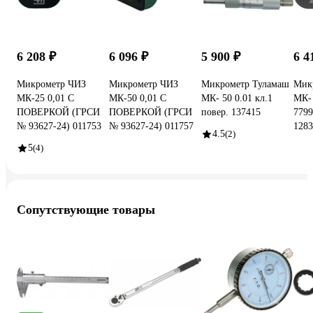
6 208 ₽
6 096 ₽
5 900 ₽
6 4
Микрометр ЧИЗ
Микрометр ЧИЗ
Микрометр Туламаш
Мик
МК-25 0,01 С
МК-50 0,01 С
МК- 50 0.01 кл.1
МК- 
ПОВЕРКОЙ (ГРСИ
ПОВЕРКОЙ (ГРСИ
повер. 137415
7799
№ 93627-24) 011753
№ 93627-24) 011757
1283
4.5
(2)
5
(4)
Сопутствующие товары