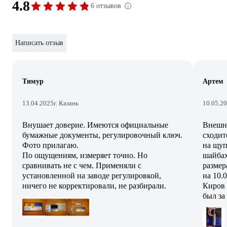
4.8
6 отзывов
Написать отзыв
Тимур
Артем
13.04.2025
г. Казань
10.05.2
Внушает доверие. Имеются официальные
Внешни
бумажные документы, регулировочный ключ.
сходит
Фото прилагаю.
на щуп
По ощущениям, измеряет точно. Но
шайбах:
сравнивать не с чем. Применяли с
размер
установленной на заводе регулировкой,
на 10.
ничего не корректировали, не разбирали.
Киров 
был за