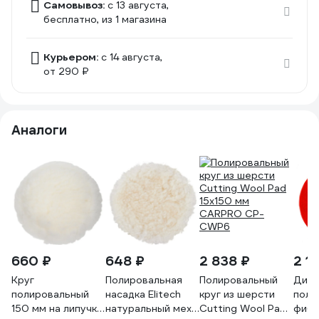
Самовывоз:
c 13 августа,
бесплатно
, из 1 магазина
Курьером:
c 14 августа,
от 290 ₽
Аналоги
660 ₽
648 ₽
2 838 ₽
2 1
Круг
Полировальная
Полировальный
Диск
полировальный
насадка Elitech
круг из шерсти
поли
150 мм на липучке
натуральный мех,
Cutting Wool Pad
фибр