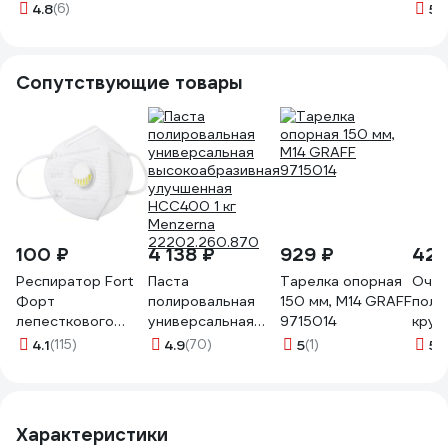
WORTEX
липучка, 150мм
15х150 мм
150x1
4.8
(6)
5
(1
PMW1500PS019
1820.163200
CARPRO CP-
под 
204973
CWP6
войл
T611
Сопутствующие товары
100 ₽
4 138 ₽
929 ₽
429
Респиратор Fort
Паста
Тарелка опорная
Очис
Форт
полировальная
150 мм, М14 GRAFF
поли
лепесткового
универсальная
9715014
круг
типа с клапаном
высокоабразивная
750 
4.1
(115)
4.9
(70)
5
(1)
5
(
выдоха KN95 FFP2
улучшенная
syst
00501455929
HCC400 1 кг
Menzerna
22202.260.870
Характеристики