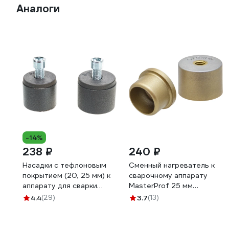
Аналоги
-14%
238 ₽
240 ₽
Насадки с тефлоновым
Сменный нагреватель к
покрытием (20, 25 мм) к
сварочному аппарату
аппарату для сварки
MasterProf 25 мм
полипропиленовых труб
ИС.090762
4.4
(29)
3.7
(13)
KRONWERK 94282