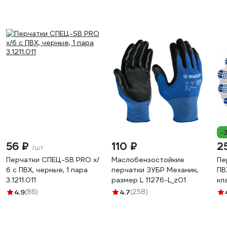
-
56 ₽
110 ₽
2
/шт
Перчатки СПЕЦ-SB PRO х/
Маслобензостойкие
Пе
б с ПВХ, черные, 1 пара
перчатки ЗУБР Механик,
ПВ
3.1211.011
размер L 11276-L_z01
кл
4.9
(86)
4.7
(258)