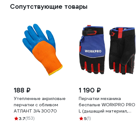
Сопутствующие товары
188 ₽
1 190 ₽
Утепленные акриловые
Перчатки механика
перчатки с обливом
беспалые WORKPRO PRO
АТЛАНТ 3/4 30070
L (дышащий материал,
встроеное полотенце
3.7
(153)
5
(1)
,ширина по ладони 112мм)
, WP371019