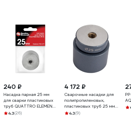
240 ₽
4 172 ₽
2
Насадка парная 25 мм
Сварочные насадки для
PP
для сварки пластиковых
полипропиленовых,
AQ
труб QUATTRO ELEMENTI
пластиковых труб 25 мм
793-374
Blue Ocean PPRT/HT-25
4.3
(26)
4.3
(9)