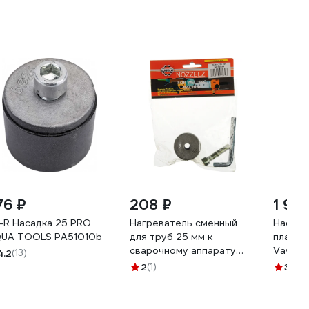
76 ₽
208 ₽
1 97
-R Насадка 25 PRO
Нагреватель сменный
Насадк
UA TOOLS PA51010b
для труб 25 мм к
пласти
сварочному аппарату
Vavilo
4.2
(13)
Black Gear 62166
25
2
(1)
3.9
(9