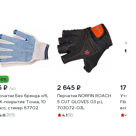
36%
5 ₽
2 645 ₽
170 
/шт
рчатки Без бренда х/б,
Перчатки NORFIN ROACH
Утепле
Х-покрытие Точка, 10
5 CUT GLOVES 03 р.L
Fiberon
асс, стикер 67702
703072-03L
вспене
покрыти
4.6
(301)
4.1
(9)
4.8
(6
оранже
127858