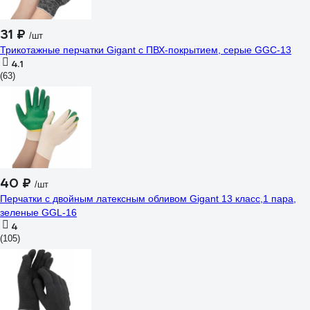
31 ₽
/шт
Трикотажные перчатки Gigant с ПВХ-покрытием, серые GGC-13
4.1
(63)
40 ₽
/шт
Перчатки с двойным латексным обливом Gigant 13 класс,1 пара,
зеленые GGL-16
4
(105)