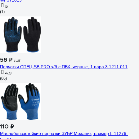
WP371019
5
(1)
56 ₽
/шт
Перчатки СПЕЦ-SB PRO х/б с ПВХ, черные, 1 пара 3.1211.011
4.9
(86)
110 ₽
Маслобензостойкие перчатки ЗУБР Механик, размер L 11276-