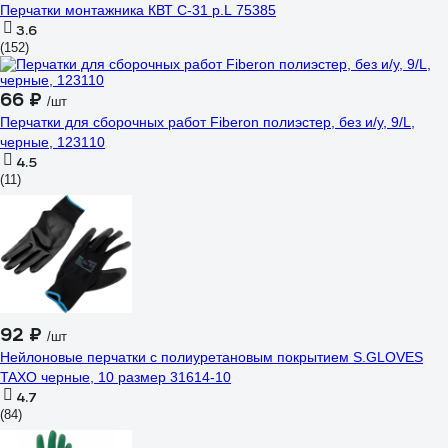
Перчатки монтажника КВТ С-31 р.L 75385
3.6
(152)
66 ₽
/шт
Перчатки для сборочных работ Fiberon полиэстер, без и/у, 9/L,
черные, 123110
4.5
(11)
92 ₽
/шт
Нейлоновые перчатки с полиуретановым покрытием S.GLOVES
TAXO черные, 10 размер 31614-10
4.7
(84)