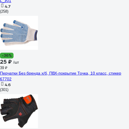
L_z01
4.7
(258)
-36%
25 ₽
/шт
39 ₽
Перчатки Без бренда х/б, ПВХ-покрытие Точка, 10 класс, стикер
67702
4.6
(301)