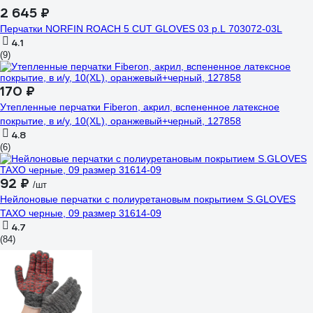
2 645 ₽
Перчатки NORFIN ROACH 5 CUT GLOVES 03 р.L 703072-03L
4.1
(9)
170 ₽
Утепленные перчатки Fiberon, акрил, вспененное латексное
покрытие, в и/у, 10(XL), оранжевый+черный, 127858
4.8
(6)
92 ₽
/шт
Нейлоновые перчатки с полиуретановым покрытием S.GLOVES
TAXO черные, 09 размер 31614-09
4.7
(84)