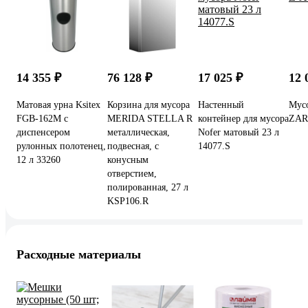
14 355 ₽
76 128 ₽
17 025 ₽
12 
Матовая урна Ksitex
Корзина для мусора
Настенный
Мусо
FGB-162M с
MERIDA STELLA R
контейнер для мусора
ZAR
диспенсером
металлическая,
Nofer матовый 23 л
рулонных полотенец,
подвесная, с
14077.S
12 л 33260
конусным
отверстием,
полированная, 27 л
KSP106.R
Расходные материалы