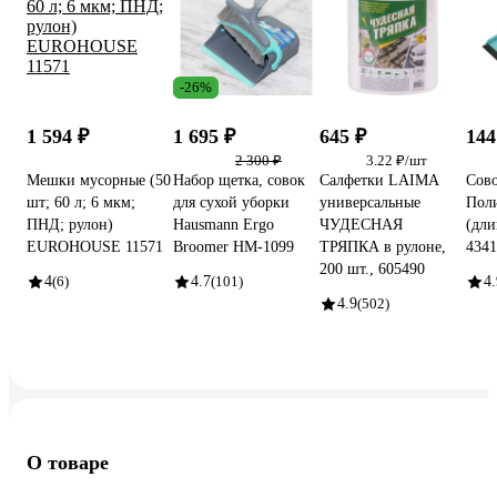
-26%
1 594 ₽
1 695 ₽
645 ₽
144
2 300 ₽
3.22 ₽/шт
Мешки мусорные (50
Набор щетка, совок
Салфетки LAIMA
Сово
шт; 60 л; 6 мкм;
для сухой уборки
универсальные
Пол
ПНД; рулон)
Hausmann Ergo
ЧУДЕСНАЯ
(дли
EUROHOUSE 11571
Broomer HM-1099
ТРЯПКА в рулоне,
4341
200 шт., 605490
4
(6)
4.7
(101)
4.
4.9
(502)
О товаре