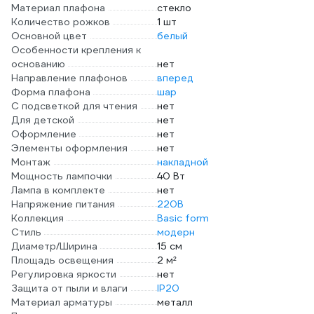
Материал плафона
стекло
Количество рожков
1 шт
Основной цвет
белый
Особенности крепления к
основанию
нет
Направление плафонов
вперед
Форма плафона
шар
С подсветкой для чтения
нет
Для детской
нет
Оформление
нет
Элементы оформления
нет
Монтаж
накладной
Мощность лампочки
40 Вт
Лампа в комплекте
нет
Напряжение питания
220В
Коллекция
Basic form
Стиль
модерн
Диаметр/Ширина
15 см
Площадь освещения
2 м²
Регулировка яркости
нет
Защита от пыли и влаги
IP20
Материал арматуры
металл