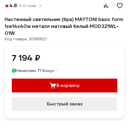
4.8
4 отзыва
Настенный светильник (бра) MAYTONI basic form
1хe14x40w металл матовый белый MOD321WL-
01W
Код товара: 30961821
7 194 ₽
Начислим 71 бонус
В корзину
Быстрый заказ