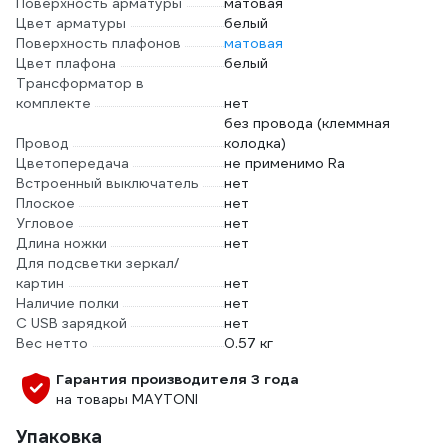
Поверхность арматуры
матовая
Цвет арматуры
белый
Поверхность плафонов
матовая
Цвет плафона
белый
Трансформатор в
комплекте
нет
без провода (клеммная
Провод
колодка)
Цветопередача
не применимо Ra
Встроенный выключатель
нет
Плоское
нет
Угловое
нет
Длина ножки
нет
Для подсветки зеркал/
картин
нет
Наличие полки
нет
С USB зарядкой
нет
Вес нетто
0.57 кг
Гарантия производителя 3 года
на товары MAYTONI
Упаковка