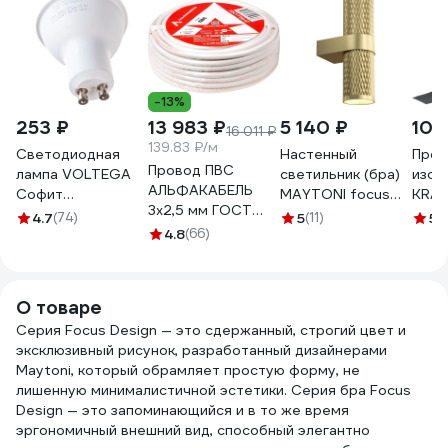
-13%
253 ₽
13 983 ₽
5 140 ₽
103
16 011 ₽
139.83 ₽/м
Светодиодная
Настенный
Проф
Провод ПВС
лампа VOLTEGA
светильник (бра)
изол
АЛЬФАКАБЕЛЬ
Софит
MAYTONI focus
KRAN
3х2,5 мм ГОСТ
линзованный GU10
design 7w
20 м
4.7
(74)
5
(11)
5
(
100 м 05053
4000К 7W 7061
4.8
(66)
алюминий
09-
матовое золото
C069WL-02MG
О товаре
Серия Focus Design — это сдержанный, строгий цвет и
эксклюзивный рисунок, разработанный дизайнерами
Maytoni, который обрамляет простую форму, не
лишенную минималистичной эстетики. Серия бра Focus
Design — это запоминающийся и в то же время
эргономичный внешний вид, способный элегантно