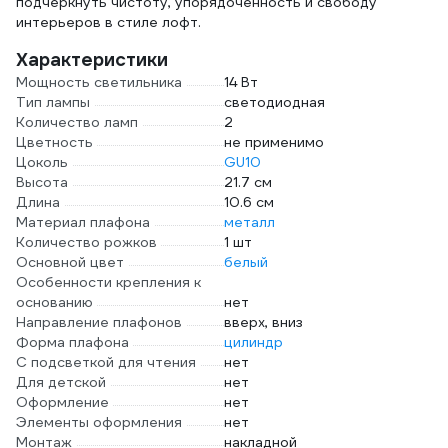
подчеркнуть чистоту, упорядоченность и свободу
интерьеров в стиле лофт.
Характеристики
Мощность светильника
14 Вт
Тип лампы
светодиодная
Количество ламп
2
Цветность
не применимо
Цоколь
GU10
Высота
21.7 см
Длина
10.6 см
Материал плафона
металл
Количество рожков
1 шт
Основной цвет
белый
Особенности крепления к
основанию
нет
Направление плафонов
вверх, вниз
Форма плафона
цилиндр
С подсветкой для чтения
нет
Для детской
нет
Оформление
нет
Элементы оформления
нет
Монтаж
накладной