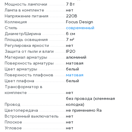
Мощность лампочки
7 Вт
Лампа в комплекте
нет
Напряжение питания
220В
Коллекция
Focus Design
Стиль
современный
Диаметр/Ширина
6 см
Площадь освещения
7 м²
Регулировка яркости
нет
Защита от пыли и влаги
IP20
Материал арматуры
алюминий
Поверхность арматуры
матовая
Цвет арматуры
белый
Поверхность плафонов
матовая
Цвет плафона
белый
Трансформатор в
комплекте
нет
без провода (клеммная
Провод
колодка)
Цветопередача
не применимо Ra
Встроенный выключатель
нет
Плоское
нет
Угловое
нет