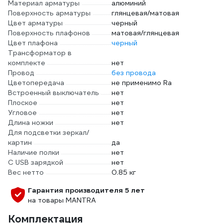
Материал арматуры
алюминий
Поверхность арматуры
глянцевая/матовая
Цвет арматуры
черный
Поверхность плафонов
матовая/глянцевая
Цвет плафона
черный
Трансформатор в
комплекте
нет
Провод
без провода
Цветопередача
не применимо Ra
Встроенный выключатель
нет
Плоское
нет
Угловое
нет
Длина ножки
нет
Для подсветки зеркал/
картин
да
Наличие полки
нет
С USB зарядкой
нет
Вес нетто
0.85 кг
Гарантия производителя 5 лет
на товары MANTRA
Комплектация