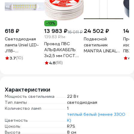
-13%
618 ₽
13 983 ₽
24 502 ₽
144
16 011 ₽
139.83 ₽/м
Светодиодная
Подвесной
Проф
Провод ПВС
лампа Uniel LED-
светильник
изол
АЛЬФАКАБЕЛЬ
J118-
MANTRA LINEAL
ПВХ, 
3х2,5 мм ГОСТ
12W/4000K/R7s/CL
8954
черн
3.7
(10)
4.
100 м 05053
PLZ06WH UL-
4.8
(66)
00009186
Характеристики
Мощность светильника
22 Вт
Тип лампы
светодиодная
Количество ламп
1
теплый белый (менее 3300
Цветность
К)
Цоколь
R7S
Высота
8 см