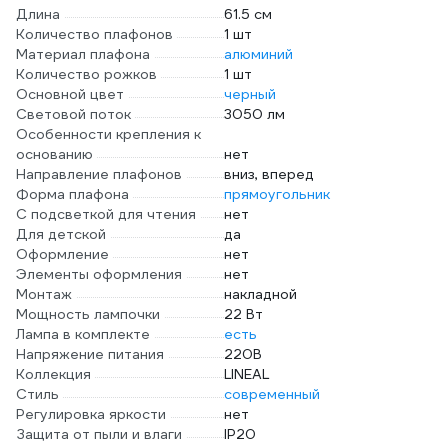
Длина
61.5 см
Количество плафонов
1 шт
Материал плафона
алюминий
Количество рожков
1 шт
Основной цвет
черный
Световой поток
3050 лм
Особенности крепления к
основанию
нет
Направление плафонов
вниз, вперед
Форма плафона
прямоугольник
С подсветкой для чтения
нет
Для детской
да
Оформление
нет
Элементы оформления
нет
Монтаж
накладной
Мощность лампочки
22 Вт
Лампа в комплекте
есть
Напряжение питания
220В
Коллекция
LINEAL
Стиль
современный
Регулировка яркости
нет
Защита от пыли и влаги
IP20