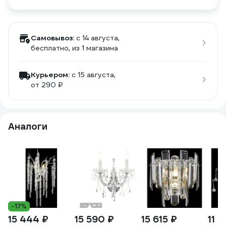
Самовывоз:
c 14 августа,
бесплатно
, из 1 магазина
Курьером:
c 15 августа,
от 290 ₽
Аналоги
-17%
15 444 ₽
15 590 ₽
15 615 ₽
11 3