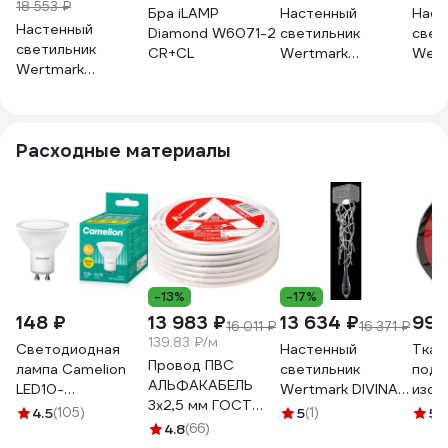
18 553 ₽
Бра iLAMP
Настенный
Наст
Настенный
Diamond W6071-2
светильник
свет
светильник
CR+CL
Wertmark
Wert
Wertmark
LAZZARA
WE18
DACIANA
WE107.02.101
WE185.03.201
Расходные материалы
-13%
-17%
148 ₽
13 983 ₽
13 634 ₽
998
16 011 ₽
16 371 ₽
139.83 ₽/м
Светодиодная
Настенный
Ткан
Провод ПВС
лампа Camelion
светильник
подк
АЛЬФАКАБЕЛЬ
LED10-
Wertmark DIVINA
изол
3х2,5 мм ГОСТ
GU10/830/GU10
WE186.01.201
Termi
4.5
(105)
5
(1)
5
(
100 м 05053
10Вт 220В 13682
4.8
(66)
1925 