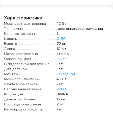
25м,
0,25
Характеристики
Мощность светильника
40 Вт
Тип лампы
галогенная/светодиодная
Количество ламп
1
Цоколь
GU10
Высота
72 см
Длина
10 см
Материал плафона
стекло
Основной цвет
никель
С подсветкой для чтения
нет
Для детской
нет
Монтаж
накладной
Мощность лампочки
40 Вт
Лампа в комплекте
нет
Напряжение питания
220В
Коллекция
DIVINA
Диаметр/Ширина
16 см
Площадь освещения
2 м²
Регулировка яркости
нет