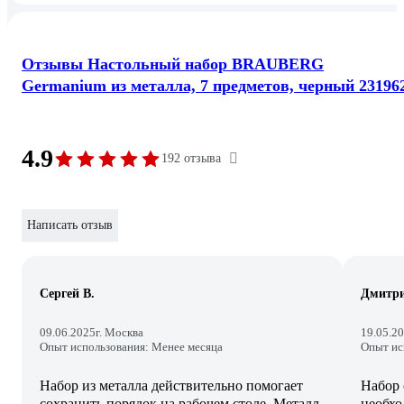
Отзывы Настольный набор BRAUBERG
Germanium из металла, 7 предметов, черный 23196
4.9
192 отзыва
Написать отзыв
Сергей В.
Дмитри
09.06.2025
г. Москва
19.05.2
Опыт использования: Менее месяца
Опыт ис
Набор из металла действительно помогает
Набор 
сохранить порядок на рабочем столе. Металл
необхо