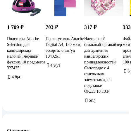
1 709 ₽
703 ₽
317 ₽
333
Подставка Attache
Папка-уголок Attache
Настольный
Фай
Selection для
Digital А4, 180 мкм,
стильный органайзер
мкм
канцелярских
ассорти, 6 шт/уп
для хранения
про
мелочей, черный/
1043261
канцелярских
апел
фуксия, 10 предметов
принадлежностей
100
4.9
(7)
327425
Cartonnage с 4
5
отдельными
4.8
(4)
элементами, на
подставке
OK.35.10.13.P
5
(1)
О товаре