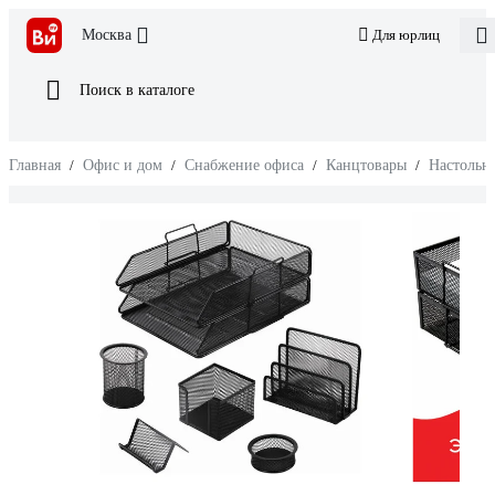
Москва
Для юрлиц
Поиск в каталоге
Главная
/
Офис и дом
/
Снабжение офиса
/
Канцтовары
/
Настольн