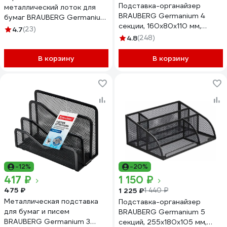
Подставка-органайзер
металлический лоток для
BRAUBERG Germanium 4
бумаг BRAUBERG Germanium
секции, 160x80x110 мм,
А4 260х337х77 мм 231954
4.7
(23)
черная, металл 237982
4.8
(248)
В корзину
В корзину
-12%
-20%
417 ₽
1 150 ₽
475 ₽
1 225 ₽
1 440 ₽
Металлическая подставка
Подставка-органайзер
для бумаг и писем
BRAUBERG Germanium 5
BRAUBERG Germanium 3
секций, 255x180x105 мм,