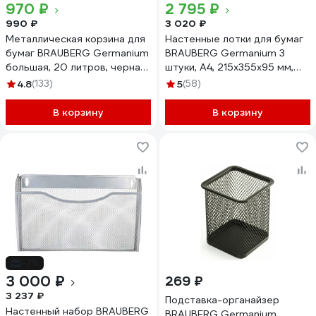
970 ₽
2 795 ₽
990 ₽
3 020 ₽
Металлическая корзина для
Настенные лотки для бумаг
бумаг BRAUBERG Germanium
BRAUBERG Germanium 3
большая, 20 литров, черная
штуки, А4, 215x355x95 мм,
231956
металл, черные 237968
4.8
(133)
5
(58)
В корзину
В корзину
-7%
3 000 ₽
269 ₽
3 237 ₽
Подставка-органайзер
Настенный набор BRAUBERG
BRAUBERG Germanium