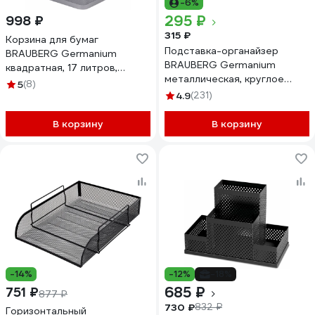
-6%
295 ₽
998 ₽
315 ₽
Корзина для бумаг
Подставка-органайзер
BRAUBERG Germanium
BRAUBERG Germanium
квадратная, 17 литров,
металлическая, круглое
металл, серебро 237976
5
(8)
основание, 100x89 мм,
4.9
(231)
черная 231940
В корзину
В корзину
-14%
-12%
-18%
685 ₽
751 ₽
877 ₽
730 ₽
832 ₽
Горизонтальный