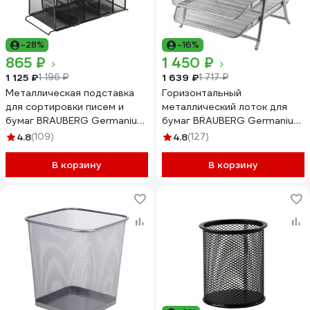
-28%
-16%
865 ₽
1 450 ₽
1 125 ₽
1 639 ₽
1 196 ₽
1 717 ₽
Металлическая подставка
Горизонтальный
для сортировки писем и
металлический лоток для
бумаг BRAUBERG Germanium
бумаг BRAUBERG Germanium
5-ти секционная 231968
3 секции, А4 267x355x295
4.8
(109)
4.8
(127)
мм, серебристый 231953
В корзину
В корзину