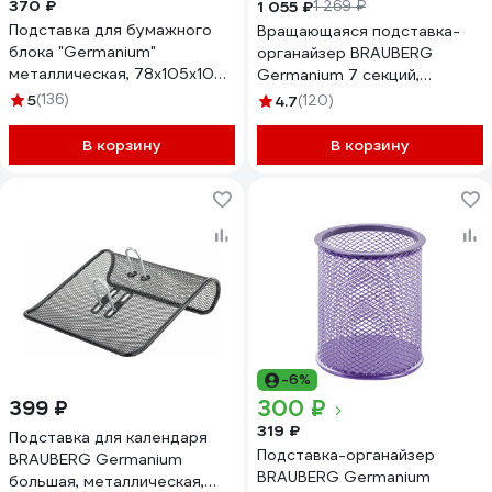
370 ₽
1 055 ₽
1 269 ₽
Подставка для бумажного
Вращающаяся подставка-
блока "Germanium"
органайзер BRAUBERG
металлическая, 78х105х105
Germanium 7 секций,
мм, серебристая BRAUBERG
110x165x175 мм, серебро,
5
(136)
4.7
(120)
231945
металл 237981
В корзину
В корзину
-6%
300 ₽
399 ₽
319 ₽
Подставка для календаря
Подставка-органайзер
BRAUBERG Germanium
BRAUBERG Germanium
большая, металлическая,