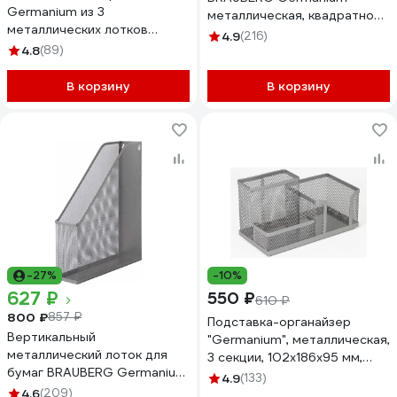
Germanium из 3
металлическая, квадратное
металлических лотков
основание, 98x80x80 мм,
4.9
(216)
формата А4, серебристый
4.8
(89)
черная 231938
231975
В корзину
В корзину
-27%
-10%
627 ₽
550 ₽
610 ₽
800 ₽
857 ₽
Подставка-органайзер
Вертикальный
"Germanium", металлическая,
металлический лоток для
3 секции, 102х186х95 мм,
бумаг BRAUBERG Germanium
серебристая BRAUBERG
4.9
(133)
250х72х315 мм, серебряный
231987
4.6
(209)