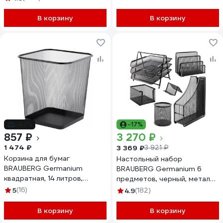
231949
В корзину
В корзину
-42%
-17%
857 ₽
3 270 ₽
1 474 ₽
3 369 ₽
3 921 ₽
Корзина для бумаг
Настольный набор
BRAUBERG Germanium
BRAUBERG Germanium 6
квадратная, 14 литров,
предметов, черный, металл
металл, черная 237975
237985
5
(16)
4.9
(182)
В корзину
В корзину