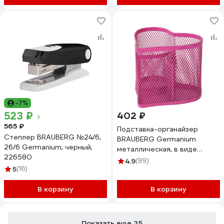
-7%
523 ₽
402 ₽
565 ₽
Подставка-органайзер
Степлер BRAUBERG №24/6,
BRAUBERG Germanium
26/6 Germanium, черный,
металлическая, в виде
226580
сердца, 3 секции, розовая
4.9
(99)
5
(16)
231983
В корзину
В корзину
Показать еще 25