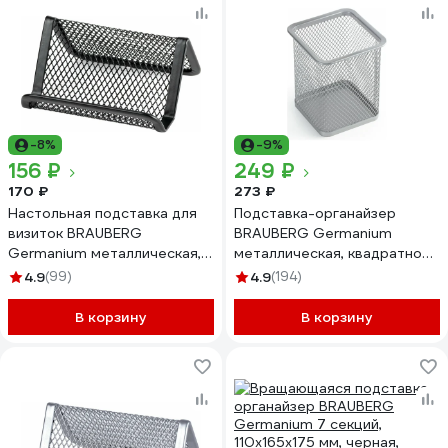
-8%
-9%
156 ₽
249 ₽
170 ₽
273 ₽
Настольная подставка для
Подставка-органайзер
визиток BRAUBERG
BRAUBERG Germanium
Germanium металлическая,
металлическая, квадратное
43х95х71 мм, черная 231942
основание, 98x80x80 мм,
4.9
(99)
4.9
(194)
серебристая 231939
В корзину
В корзину