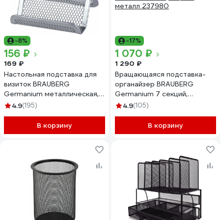
-8%
-17%
156 ₽
1 070 ₽
169 ₽
1 290 ₽
Настольная подставка для
Вращающаяся подставка-
визиток BRAUBERG
органайзер BRAUBERG
Germanium металлическая,
Germanium 7 секций,
серебристая 231943
110x165x175 мм, черная,
4.9
(195)
4.9
(105)
металл 237980
В корзину
В корзину