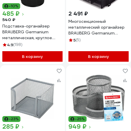
-10%
485 ₽
2 491 ₽
540 ₽
Многосекционный
Подставка-органайзер
металлический органайзер
BRAUBERG Germanium
BRAUBERG Germanium
металлическая, круглое
335x228x335 мм, черный
5
(5)
основание, 158x120 мм,
4.9
(198)
272474
черная 231966
В корзину
В корзину
-23%
-25%
285 ₽
949 ₽