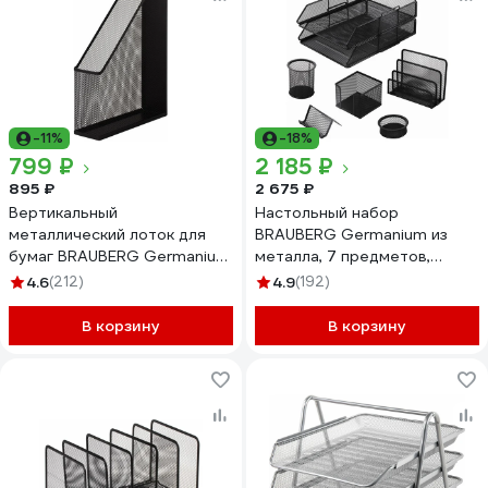
-11%
-18%
799 ₽
2 185 ₽
895 ₽
2 675 ₽
Вертикальный
Настольный набор
металлический лоток для
BRAUBERG Germanium из
бумаг BRAUBERG Germanium
металла, 7 предметов,
250х72х315 мм 231948
черный 231962
4.6
(212)
4.9
(192)
В корзину
В корзину