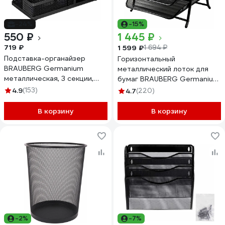
-24%
-15%
550 ₽
1 445 ₽
719 ₽
1 599 ₽
1 694 ₽
Подставка-органайзер
Горизонтальный
BRAUBERG Germanium
металлический лоток для
металлическая, 3 секции,
бумаг BRAUBERG Germanium
102х186х95 мм, черная
3 секции, А4, черный 231952
4.9
(153)
4.7
(220)
231986
В корзину
В корзину
-2%
-7%