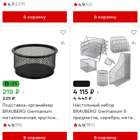
секции, 122x173x83 мм,
металл, черная 237973
4.7
(229)
4.9
(43)
черная 231946
В корзину
В корзину
-3%
-7%
219 ₽
4 115 ₽
225 ₽
4 445 ₽
Подставка-органайзер
Настольный набор
BRAUBERG Germanium
BRAUBERG Germanium 6
металлическая, круглое
предметов, серебро, металл
основание, 50x95 мм,
237986
4.9
(96)
4.9
(180)
черная 223120
В корзину
В корзину