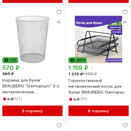
-3%
-26%
570 ₽
1 159 ₽
585 ₽
1 375 ₽
1 569 ₽
Корзина для бумаг
Горизонтальный
BRAUBERG "Germanium" 9 л,
металлический лоток для
металлическая,
бумаг BRAUBERG Germanium
серебристая 231959
2 секции, А4, 355x205x295
4.8
(127)
4.6
(191)
мм, черный 231950
В корзину
В корзину