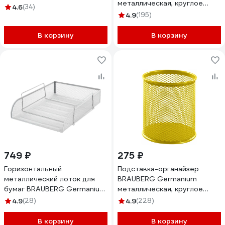
металлическая, круглое
57х200х200 мм, черная
4.6
(34)
основание, 100x89 мм,
231972
4.9
(195)
фиолетовая 231981
В корзину
В корзину
749 ₽
275 ₽
Горизонтальный
Подставка-органайзер
металлический лоток для
BRAUBERG Germanium
бумаг BRAUBERG Germanium
металлическая, круглое
А4 260x337x77 мм,
основание,100x89 мм,
4.9
(28)
4.9
(228)
серебристый 231955
желтая 231980
В корзину
В корзину