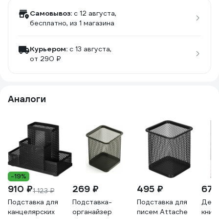
Самовывоз:
c 12 августа,
бесплатно
, из 1 магазина
Курьером:
c 13 августа,
от 290 ₽
Аналоги
-19%
910 ₽
269 ₽
495 ₽
672
1 123 ₽
Подставка для
Подставка-
Подставка для
Держ
канцелярских
органайзер
писем Attache
книг