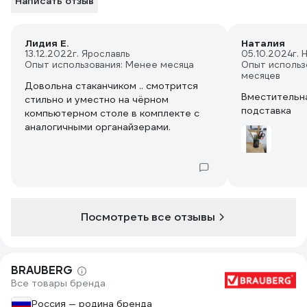
Написать отзыв
Лидия Е.
Наталия
13.12.2022
г. Ярославль
05.10.2024
г.
Опыт использования: Менее месяца
Опыт использ
месяцев
Довольна стаканчиком .. смотрится
Вместительна
стильно и уместно на чёрном
подставка
компьютерном столе в комплекте с
аналогичными органайзерами.
Посмотреть все отзывы
BRAUBERG
Все товары бренда
Россия — родина бренда