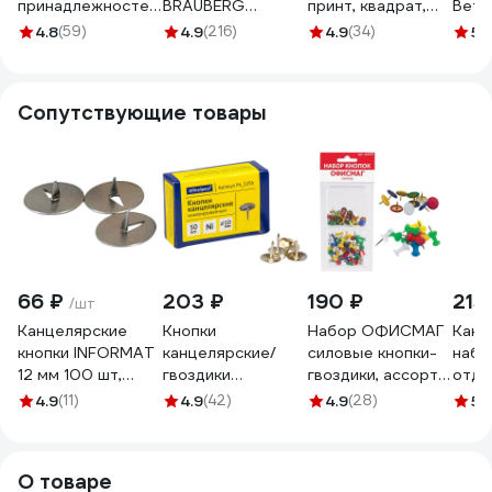
принадлежностей
BRAUBERG
принт, квадрат,
Ветв
Attache Башня 4
Germanium
80х80 мм., высота
150*
4.8
(59)
4.9
(216)
4.9
(34)
5
(1
секции,
металлическая,
98 мм., металл,
ДК-
160х110х80 мм,
квадратное
сетка чёрная
чёрная 688771
основание,
688776
Сопутствующие товары
98x80x80 мм,
черная 231938
66 ₽
203 ₽
190 ₽
215
/шт
Канцелярские
Кнопки
Набор ОФИСМАГ
Канц
кнопки INFORMAT
канцелярские/
силовые кнопки-
набо
12 мм 100 шт,
гвоздики
гвоздики, ассорти
отде
металл, картонная
OfficeSpace,
50 шт, кнопки
канц
4.9
(11)
4.9
(42)
4.9
(28)
5
(
упаковка DPM12-
никелированные,
канцелярские
шт, 
100
10 мм, 10 упаковок
цветные 50 шт,
сило
по 50 шт,
блистер 226253
1108
О товаре
картонная