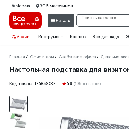
306 магазинов
Москва
Каталог
Акции
Инструмент
Крепеж
Всё для сада
Э
Главная
Офис и дом
Снабжение офиса
Деловые акс
/
/
/
Настольная подставка для визит
Код товара:
17485800
4.9
(195 отзывов)