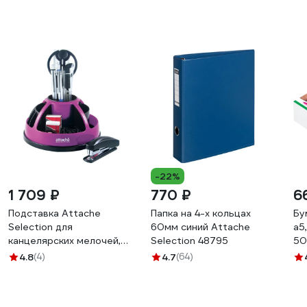
-22%
1 709 ₽
770 ₽
6
Подставка Attache
Папка на 4-х кольцах
Бу
Selection для
60мм синий Attache
а5,
канцелярских мелочей,
Selection 48795
50
черный/фуксия, 10
4.8
(4)
4.7
(64)
предметов 327425