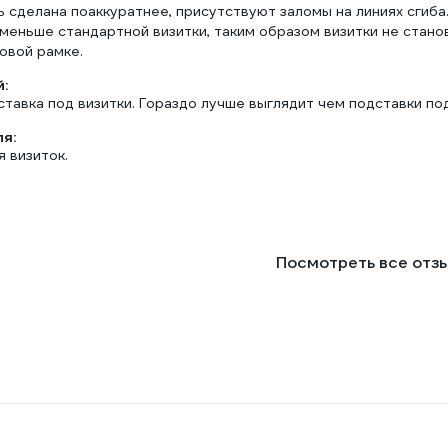
 сделана поаккуратнее, присутствуют заломы на линиях сгиба
еньше стандартной визитки, таким образом визитки не станов
овой рамке.
:
тавка под визитки. Гораздо лучше выглядит чем подставки под
ля:
 визиток.
Посмотреть все отз