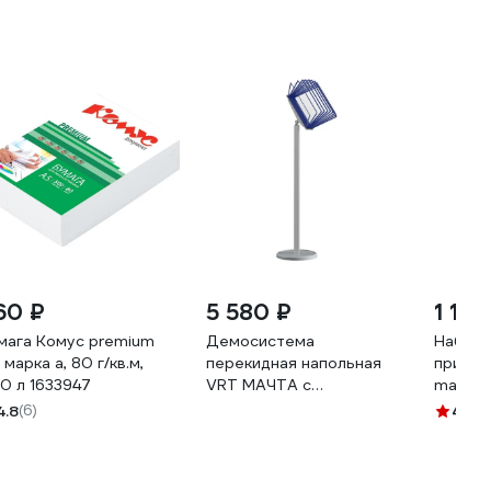
60 ₽
5 580 ₽
1 142
мага Комус premium
Демосистема
Набор 
 марка а, 80 г/кв.м,
перекидная напольная
принад
0 л 1633947
VRT МАЧТА с
maxides
регулируемым углом
вращаю
4.8
(6)
4.6
(7
наклона, серого цвета, 10
ОРН-3
рамок А4, синие 04146.03