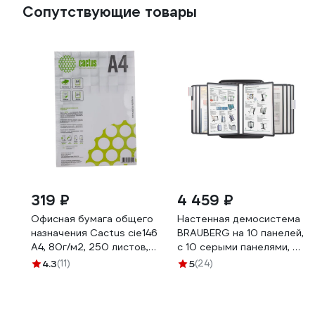
Сопутствующие товары
319 ₽
4 459 ₽
Офисная бумага общего
Настенная демосистема
назначения Cactus cie146
BRAUBERG на 10 панелей,
А4, 80г/м2, 250 листов,
с 10 серыми панелями, А4
белый CS-OP-A480250
231240
4.3
(11)
5
(24)