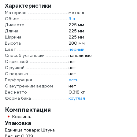
Характеристики
Материал
металл
Объем
9 л
Диаметр
225 мм
Длина
225 мм
Ширина
225 мм
Высота
280 мм
Цвет
черный
Способ установки
напольные
С крышкой
нет
С ручкой
нет
С педалью
нет
Перфорация
есть
С внутренним ведром
нет
Вес нетто
0.318 кг
Форма бака
круглая
Комплектация
Корзина.
Упаковка
Единица товара: Штука
Вес, кг: 0.339