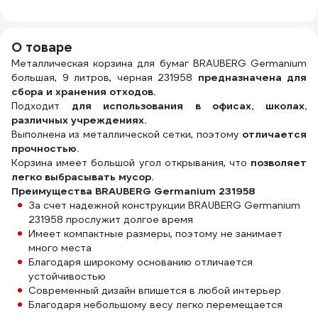
черенке, 2
307
предмета 61-1-
003
О товаре
Металлическая корзина для бумаг BRAUBERG Germanium
большая, 9 литров, черная 231958
предназначена для
сбора и хранения отходов.
Подходит
для использования в офисах, школах,
различных учреждениях.
Выполнена из металлической сетки, поэтому
отличается
прочностью.
Корзина имеет большой угол открывания, что
позволяет
легко выбрасывать мусор.
Преимущества BRAUBERG Germanium 231958
За счет надежной конструкции BRAUBERG Germanium
231958 прослужит долгое время
Имеет компактные размеры, поэтому не занимает
много места
Благодаря широкому основанию отличается
устойчивостью
Современный дизайн впишется в любой интерьер
Благодаря небольшому весу легко перемещается