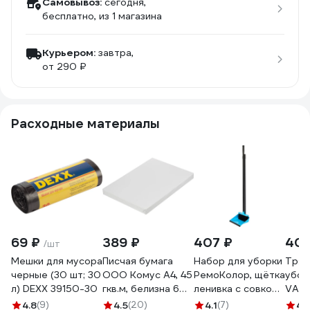
Самовывоз:
сегодня,
бесплатно
, из 1 магазина
Курьером:
завтра,
от 290 ₽
Расходные материалы
69 ₽
389 ₽
407 ₽
407
/шт
Мешки для мусора
Писчая бумага
Набор для уборки
Тряп
черные (30 шт; 30
ООО Комус А4, 45
РемоКолор, щётка
убор
л) DEXX 39150-30
гкв.м, белизна 60
ленивка с совком
VASH
iso, 500 л 1763128
на длинном
150 
4.8
(9)
4.5
(20)
4.1
(7)
4.