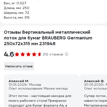
Вес, кг: 0.527
Длина, мм: 250
Ширина, мм: 72
Высота, мм: 315
Отзывы Вертикальный металлический
лоток для бумаг BRAUBERG Germanium
250х72х315 мм 231948
4.6
212 отзывов
Написать отзыв
Алексей М.
Алексей Ф.
13.05.2025
г. Москва
30.05.2025
г.
Опыт использования: Менее месяца
Опыт использ
Этот лоток - настоящая находка для
Супер лоток 
моего рабочего стола! Прекрасно
навести поря
подходит для бумаг формата А4, а
Металлически