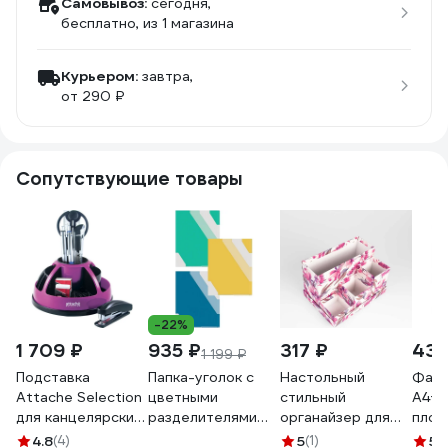
Самовывоз:
сегодня,
бесплатно
, из 1 магазина
Курьером:
завтра,
от 290 ₽
Сопутствующие товары
-22%
1 709 ₽
935 ₽
317 ₽
439
1 199 ₽
Подставка
Папка-уголок с
Настольный
Файл
Attache Selection
цветными
стильный
А4+ 
для канцелярских
разделителями
органайзер для
плот
мелочей, черный/
Комус 10 шт
хранения
проз
4.8
(4)
5
(1)
5
(