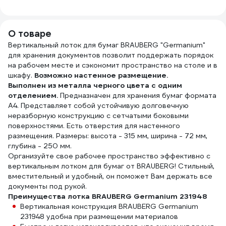
фуксия, 10
172456
канцелярских
глад
предметов
принадлежностей
упак
327425
Cartonnage с 4
GF0
О товаре
отдельными
Вертикальный лоток для бумаг BRAUBERG "Germanium"
элементами, на
для хранения документов позволит поддержать порядок
подставке
на рабочем месте и сэкономит пространство на столе и в
OK.35.10.13.P
шкафу.
Возможно настенное размещение.
Выполнен из металла черного цвета с одним
отделением.
Предназначен для хранения бумаг формата
А4. Представляет собой устойчивую долговечную
неразборную конструкцию с сетчатыми боковыми
поверхностями. Есть отверстия для настенного
размещения. Размеры: высота - 315 мм, ширина - 72 мм,
глубина - 250 мм.
Организуйте свое рабочее пространство эффективно с
вертикальным лотком для бумаг от BRAUBERG! Стильный,
вместительный и удобный, он поможет Вам держать все
документы под рукой.
Преимущества лотка BRAUBERG Germanium 231948
Вертикальная конструкция BRAUBERG Germanium
231948 удобна при размещении материалов