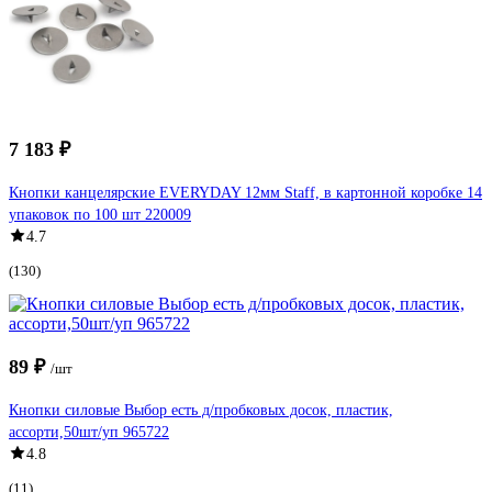
7 183 ₽
Кнопки канцелярские EVERYDAY 12мм Staff, в картонной коробке 14
упаковок по 100 шт 220009
4.7
(130)
89 ₽
/шт
Кнопки силовые Выбор есть д/пробковых досок, пластик,
ассорти,50шт/уп 965722
4.8
(11)