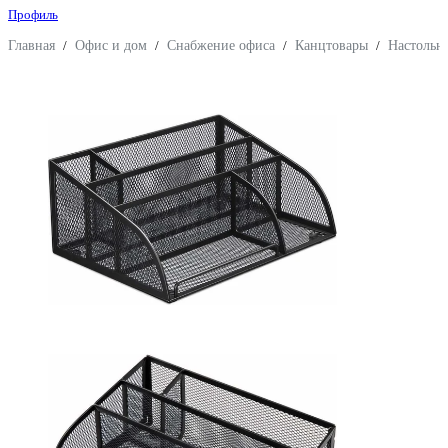
Профиль
Главная
/
Офис и дом
/
Снабжение офиса
/
Канцтовары
/
Настольн