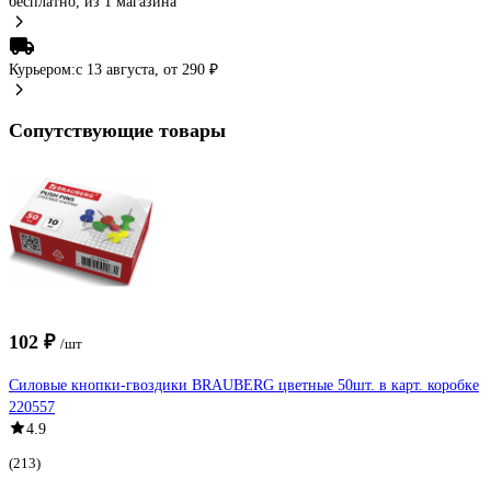
бесплатно
, из 1 магазина
Курьером:
c 13 августа,
от 290 ₽
Сопутствующие товары
102 ₽
/шт
Силовые кнопки-гвоздики BRAUBERG цветные 50шт. в карт. коробке
220557
4.9
(213)