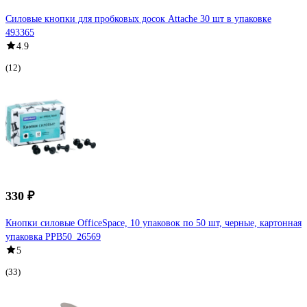
Силовые кнопки для пробковых досок Attache 30 шт в упаковке
493365
4.9
(12)
330 ₽
Кнопки силовые OfficeSpace, 10 упаковок по 50 шт, черные, картонная
упаковка PPB50_26569
5
(33)