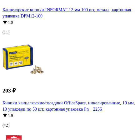
Канцелярские кнопки INFORMAT 12 мм 100 шт, металл, картонная
упаковка DPM12-100
4.9
(11)
203 ₽
Кнопки канцелярские/гвоздики OfficeSpace, никелированные, 10 мм,
10 упаковок по 50 шт, картонная упаковка Pn__2256
4.9
(42)