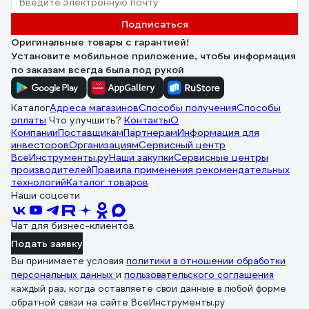
Подписаться
Оригинальные товары с гарантией!
Установите мобильное приложение, чтобы информация
по заказам всегда была под рукой
Каталог
Адреса магазинов
Способы получения
Способы
оплаты
Что улучшить?
Контакты
О
Компании
Поставщикам
Партнерам
Информация для
инвесторов
Организациям
Сервисный центр
ВсеИнструменты.ру
Наши закупки
Сервисные центры
производителей
Правила применения рекомендательных
технологий
Каталог товаров
Наши соцсети
Чат для бизнес-клиентов
Подать заявку
Вы принимаете условия
политики в отношении обработки
персональных данных
и
пользовательского соглашения
каждый раз, когда оставляете свои данные в любой форме
обратной связи на сайте ВсеИнструменты.ру