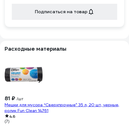
Подписаться на товар
Расходные материалы
2
Пи
81 ₽
/шт
Мешки для мусора “Сверхпрочные” 35 л, 20 шт, черные,
ролик Fun Clean 14761
4.6
(7)