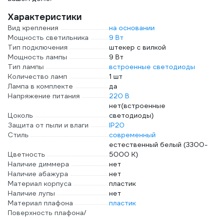
Характеристики
Вид крепления
на основании
Мощность светильника
9 Вт
Тип подключения
штекер с вилкой
Мощность лампы
9 Вт
Тип лампы
встроенные светодиоды
Количество ламп
1 шт
Лампа в комплекте
да
Напряжение питания
220 В
нет(встроенные
Цоколь
светодиоды)
Защита от пыли и влаги
IP20
Стиль
современный
естественный белый (3300-
Цветность
5000 К)
Наличие диммера
нет
Наличие абажура
нет
Материал корпуса
пластик
Наличие лупы
нет
Материал плафона
пластик
Поверхность плафона/