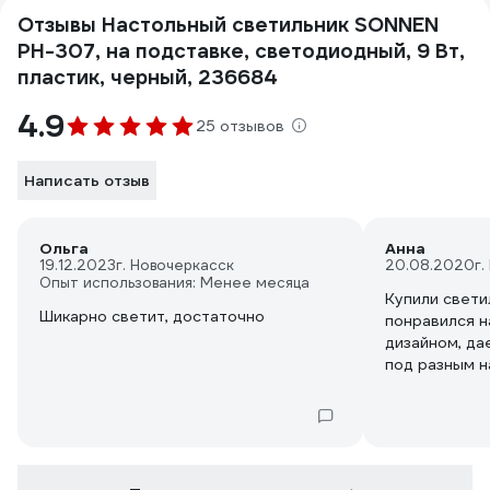
Отзывы Настольный светильник SONNEN
PH-307, на подставке, светодиодный, 9 Вт,
пластик, черный, 236684
4.9
25 отзывов
Написать отзыв
Ольга
Анна
19.12.2023
г. Новочеркасск
20.08.2020
г.
Опыт использования: Менее месяца
Купили свети
Шикарно светит, достаточно
понравился 
дизайном, д
под разным н
качеству хор