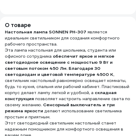
заземляющим
розе
контактом, белый
10A, 
55040
мм ч
пожа
О товаре
плас
Настольная лампа SONNEN PH-307
является
евро
идеальным светильником для создания комфортного
A и 
рабочего пространства.
2,4A
Эта лампа настольная для школьника, студента или
(цве
офисного сотрудника
обеспечит яркое и мягкое
5156
светодиодное освещение с мощностью 9 Вт и
световым потоком 450 Лм. Благодаря 30
светодиодам и цветовой температуре 4500 K,
светильник настольный равномерно освещает комнаты,
будь то кухня, спальня или рабочий кабинет. Пластиковый
корпус делает лампу легкой и удобной, а
складная
конструкция
позволяет настроить направление света по
своему желанию.
Сенсорный выключатель и три
режима яркости
делают использование светильника
простым и приятным.
Этот светодиодный светильник настольный станет
надежным помощником для комфортного освещения в
вашем доме.