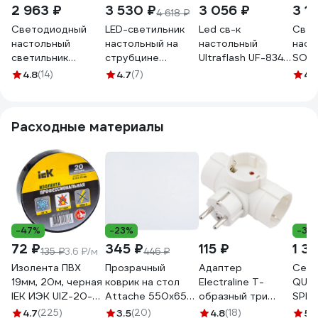
2 963 ₽
3 530 ₽
3 056 ₽
3 1
4 618 ₽
Светодиодный
LED-светильник
Led св-к
Свет
настольный
настольный на
настольный
наст
светильник
струбцине
Ultraflash UF-834
SONN
Smartbuy Тритон,
Camelion KD-860
C02 черный (8Вт,
на п
4.8
(14)
4.7
(7)
4.
18 Вт, белый SBL-
C02 черн., 13Вт,
5 ССТ,
свет
DL-18-r-w
230В, 850лм,
диммируемый,
Вт, ч
сенс. рег. ярк.
ночник, таймер,
2366
Расходные материалы
13897
зарядка) 15724
-47%
-23%
-3%
72 ₽
345 ₽
115 ₽
1 30
135 ₽
3.6 ₽/м
446 ₽
Изолента ПВХ
Прозрачный
Адаптер
Сете
19мм, 20м, черная
коврик на стол
Electraline T-
QUMO
IEK ИЭК UIZ-20-
Attache 550x650
образный три
SPFS
10-K02
мм 1121495
гнезда, 16A, с
5 вы
4.7
(225)
3.5
(20)
4.8
(18)
5
(1