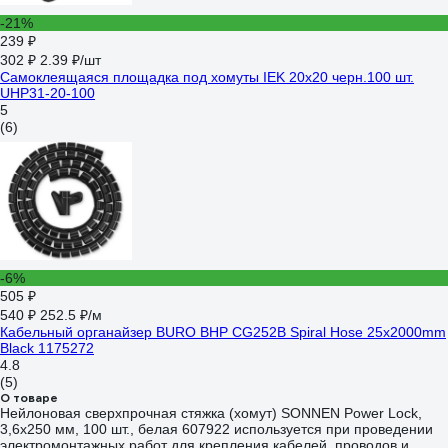
-21%
239 ₽
302 ₽
2.39 ₽/шт
Самоклеящаяся площадка под хомуты IEK 20x20 черн.100 шт.
UHP31-20-100
5
(6)
-6%
505 ₽
540 ₽
252.5 ₽/м
Кабельный органайзер BURO BHP CG252B Spiral Hose 25x2000mm
Black 1175272
4.8
(5)
О товаре
Нейлоновая сверхпрочная стяжка (хомут) SONNEN Power Lock,
3,6x250 мм, 100 шт., белая 607922 используется при проведении
электромонтажных работ для крепления кабелей, проводов и