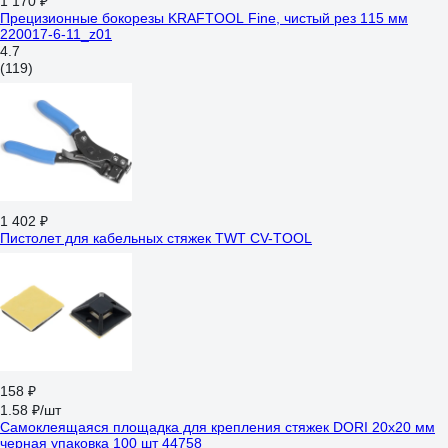
1 170 ₽
Прецизионные бокорезы KRAFTOOL Fine, чистый рез 115 мм
220017-6-11_z01
4.7
(119)
1 402 ₽
Пистолет для кабельных стяжек TWT CV-TOOL
158 ₽
1.58 ₽/шт
Самоклеящаяся площадка для крепления стяжек DORI 20х20 мм
черная упаковка 100 шт 44758