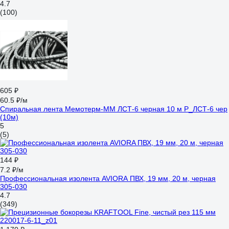
4.7
(100)
605 ₽
60.5 ₽/м
Спиральная лента Мемотерм-ММ ЛСТ-6 черная 10 м Р_ЛСТ-6 чер
(10м)
5
(5)
144 ₽
7.2 ₽/м
Профессиональная изолента AVIORA ПВХ, 19 мм, 20 м, черная
305-030
4.7
(349)