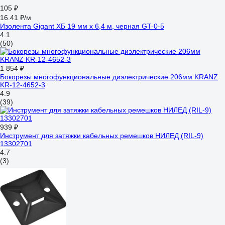
105 ₽
16.41 ₽/м
Изолента Gigant ХБ 19 мм х 6,4 м, черная GT-0-5
4.1
(50)
1 854 ₽
Бокорезы многофункциональные диэлектрические 206мм KRANZ
KR-12-4652-3
4.9
(39)
939 ₽
Инструмент для затяжки кабельных ремешков НИЛЕД (RIL-9)
13302701
4.7
(3)