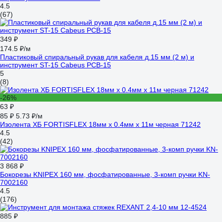
4.5
(67)
349 ₽
174.5 ₽/м
Пластиковый спиральный рукав для кабеля д.15 мм (2 м) и
инструмент ST-15 Cabeus PCB-15
5
(8)
-26%
63 ₽
85 ₽
5.73 ₽/м
Изолента ХБ FORTISFLEX 18мм х 0.4мм х 11м черная 71242
4.5
(42)
3 868 ₽
Бокорезы KNIPEX 160 мм, фосфатированные, 3-комп ручки KN-
7002160
4.5
(176)
885 ₽