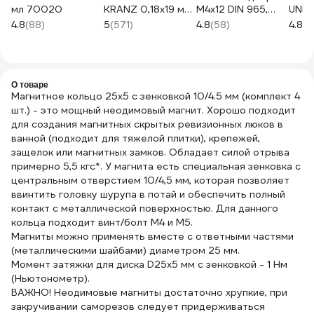
мл 70020
KRANZ 0,18х19 мм,
M4x12 DIN 965,
UNIB
20 м, черная KR-
200 шт.
50 м
4.8
(88)
5
(571)
4.8
(58)
4.8
(1
09-2806
4607159066572
О товаре
Магнитное кольцо 25x5 с зенковкой 10/4.5 мм (комплект 4
шт.) - это мощный неодимовый магнит. Хорошо подходит
для создания магнитных скрытых ревизионных люков в
ванной (подходит для тяжелой плитки), крепежей,
защелок или магнитных замков. Обладает силой отрыва
примерно 5,5 кгс*. У магнита есть специальная зенковка с
центральным отверстием 10/4,5 мм, которая позволяет
ввинтить головку шурупа в потай и обеспечить полный
контакт с металлической поверхностью. Для данного
кольца подходит винт/болт М4 и М5.
Магниты можно применять вместе с ответными частями
(металлическими шайбами) диаметром 25 мм.
Момент затяжки для диска D25х5 мм с зенковкой - 1 Нм
(Ньютонометр).
ВАЖНО! Неодимовые магниты достаточно хрупкие, при
закручивании саморезов следует придерживаться