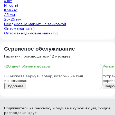
4 шт
Ni-cu-ni
Кольцо
25 мм
25х25 мм
Неодимовые магниты с зенковкой
Оптом (магниты)
Оптом (неодимовые магниты)
Сервисное обслуживание
Гарантия производителя 12 месяцев
120 дней обмен и возврат
Ремонт
Вы можете вернуть товар, который не был
Устран
использован
серви
Подробнее
Подро
Подпишитесь
на рассылку
и будьте в курсе! Акции, скидки,
распродажи ждут!