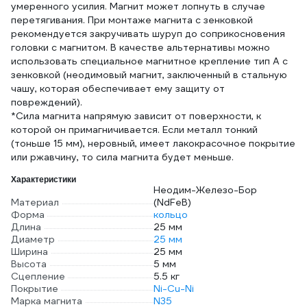
умеренного усилия. Магнит может лопнуть в случае
перетягивания. При монтаже магнита с зенковкой
рекомендуется закручивать шуруп до соприкосновения
головки с магнитом. В качестве альтернативы можно
использовать специальное магнитное крепление тип А с
зенковкой (неодимовый магнит, заключенный в стальную
чашу, которая обеспечивает ему защиту от
повреждений).
*Сила магнита напрямую зависит от поверхности, к
которой он примагничивается. Если металл тонкий
(тоньше 15 мм), неровный, имеет лакокрасочное покрытие
или ржавчину, то сила магнита будет меньше.
Характеристики
Неодим-Железо-Бор
Материал
(NdFeB)
Форма
кольцо
Длина
25 мм
Диаметр
25 мм
Ширина
25 мм
Высота
5 мм
Сцепление
5.5 кг
Покрытие
Ni-Cu-Ni
Марка магнита
N35