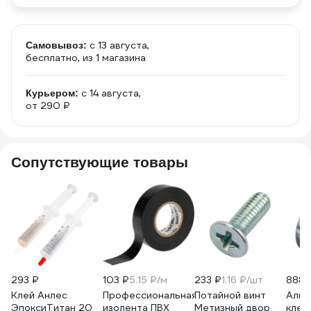
c 13 августа,
Самовывоз:
бесплатно
, из 1 магазина
c 14 августа,
Курьером:
от 290 ₽
Сопутствующие товары
293 ₽
103 ₽
5.15 ₽/м
233 ₽
1.16 ₽/шт
888 
Клей Анлес
Профессиональная
Потайной винт
Алюм
ЭпоксиТитан 20
изолента ПВХ
Метизный двор
клей