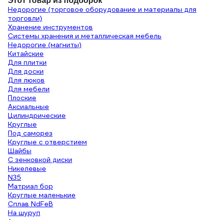
Этот товар из подборок
Недорогие (торговое оборудование и материалы для
торговли)
Хранение инструментов
Системы хранения и металлическая мебель
Недорогие (магниты)
Китайские
Для плитки
Для доски
Для люков
Для мебели
Плоские
Аксиальные
Цилиндрические
Круглые
Под саморез
Круглые с отверстием
Шайбы
С зенковкой диски
Никелевые
N35
Матриал бор
Круглые маленькие
Сплав NdFeB
На шуруп