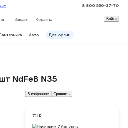
рам
8 800 550-37-70
Войти
Сравнение
Заказы
Корзина
Сантехника
Авто
Для юрлиц
 шт NdFeB N35
В избранное
Сравнить
711 ₽
Начислим 7 бонусов