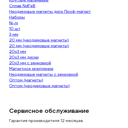
Круглые маленькие
Сплав NdFeB
Неодимовые магниты диск Проф-магнит
Наборы
Ni-ni
10 шт
3 мм
20 мм (неодимовые магниты)
20 мм (неодимовые магниты)
20х3 мм
20х3 мм диски
20х3 мм с зенковкой
Магнитное крепление
Неодимовые магниты с зенковкой
Оптом (магниты)
Оптом (неодимовые магниты)
Сервисное обслуживание
Гарантия производителя 12 месяцев