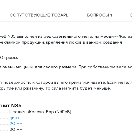
СОПУТСТВУЮЩИЕ ТОВАРЫ
ВОПРОСЫ
1
dFeB N35 выполнен из редкоземельного металла Неодим-Желе
рекламной продукции, крепления люков в ванной, создания
0 грамм.
 очень мощный, для своего размера. При собственном весе в
т поверхности, к которой вы его примагничиваете. Если метал
крытие или ржавчину, то сила магнита будет меньше.
гнит N35
Неодим-Железо-Бор (NdFeB)
диск
20 мм
20 мм