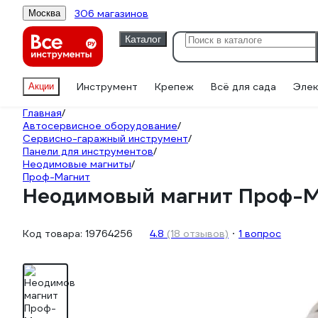
306 магазинов
Москва
Каталог
Инструмент
Крепеж
Всё для сада
Элек
Акции
Главная
/
Автосервисное оборудование
/
Сервисно-гаражный инструмент
/
Панели для инструментов
/
Неодимовые магниты
/
Проф-Магнит
Неодимовый магнит Проф-Ма
Код товара:
19764256
4.8
(18 отзывов)
1 вопрос