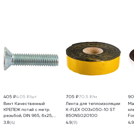
405 ₽
4.05 ₽/шт
705 ₽
70.5 ₽/м
90
Винт Качественный
Лента для теплоизоляции
Ма
КРЕПЕЖ потай с метр.
K-FLEX 003x050-10 ST
кл
резьбой, DIN 965, 6x25,
850NS020100
Fo
100 шт 0200887 КЧ
10
3.8
(4)
4.9
(9)
4.9
10