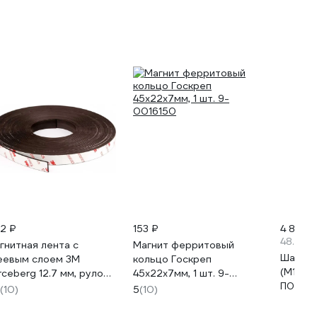
2 ₽
153 ₽
4 892 
48.92 
гнитная лента с
Магнит ферритовый
Шайба 
еевым слоем 3М
кольцо Госкреп
(М16) z
rceberg 12.7 мм, рулон
45х22х7мм, 1 шт. 9-
П0000
 м, тип А 9-2851850-
0016150
(10)
5
(10)
0A