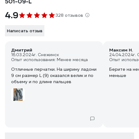
501-09-L
4.9
328 отзывов
Написать отзыв
Дмитрий
Максим Н.
16.03.2024
г. Снежинск
24.04.2024
г.
Опыт использования: Менее месяца
Опыт использ
Отличные перчатки. На ширину ладони
Берите на не
9 см размер L (9) оказался велик и по
меньше
объему и по длине пальцев