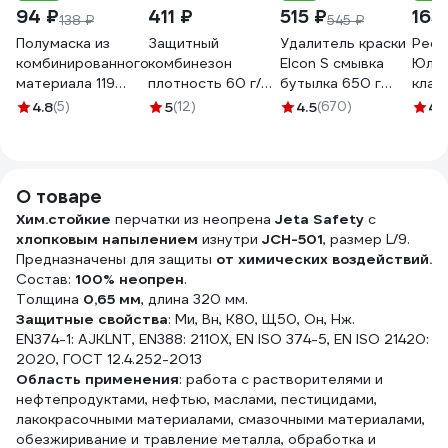
94 ₽
411 ₽
515 ₽
165
138 ₽
545 ₽
Полумаска из
Защитный
Удалитель краски
Респ
комбинированного
комбинезон
Elcon S смывка
Юлия
материала 119
плотность 60 г/
бутылка 650 г
клап
ЮЛИЯ 20490
м2, размер
00-00461476
Респ
4.8
(5)
5
(12)
4.5
(670)
4.
4XL/180-188 81037
комп
Gigant GPC-7
О товаре
Хим.стойкие
перчатки из неопрена
Jeta Safety
с
хлопковым напылением
изнутри
JCH-501
, размер L/9.
Предназначены для защиты
от химических воздействий.
Cостав:
100% неопрен
.
Толщина
0,65 мм
, длина 320 мм.
Защитные свойства
: Ми, Вн, К80, Щ50, Он, Нж.
EN374-1: AJKLNT, EN388: 2110X, EN ISO 374-5, EN ISO 21420:
2020, ГОСТ 12.4.252-2013
Область применения
: работа с растворителями и
нефтепродуктами, нефтью, маслами, пестицидами,
лакокрасочными материалами, смазочными материалами,
обезжиривание и травление металла, обработка и