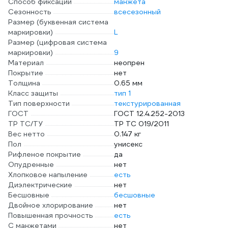
Способ фиксации
манжета
Сезонность
всесезонный
Размер (буквенная система
маркировки)
L
Размер (цифровая система
маркировки)
9
Материал
неопрен
Покрытие
нет
Толщина
0.65 мм
Класс защиты
тип 1
Тип поверхности
текстурированная
ГОСТ
ГОСТ 12.4.252-2013
ТР ТС/ТУ
ТР ТС 019/2011
Вес нетто
0.147 кг
Пол
унисекс
Рифленое покрытие
да
Опудренные
нет
Хлопковое напыление
есть
Диэлектрические
нет
Бесшовные
бесшовные
Двойное хлорирование
нет
Повышенная прочность
есть
С манжетами
нет