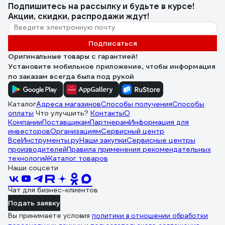
Подпишитесь
на рассылку
и будьте в курсе!
Акции, скидки, распродажи ждут!
Подписаться
Оригинальные товары с гарантией!
Установите мобильное приложение, чтобы информация
по заказам всегда была под рукой
Каталог
Адреса магазинов
Способы получения
Способы
оплаты
Что улучшить?
Контакты
О
Компании
Поставщикам
Партнерам
Информация для
инвесторов
Организациям
Сервисный центр
ВсеИнструменты.ру
Наши закупки
Сервисные центры
производителей
Правила применения рекомендательных
технологий
Каталог товаров
Наши соцсети
Чат для бизнес-клиентов
Подать заявку
Вы принимаете условия
политики в отношении обработки