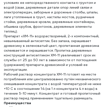
условиях ее непосредственного контакта с грунтом и
водой (сваи, деревянные детали опор линий связи и
электропередач, заборные и дорожные столбы, шпалы,
лаги утопленные в грунт, настилы мостов, рудничные
стойки, деревянные кровли, деревянные контейнеры,
обшивка срубов, фронтонов, деревянные элементы
теплиц).
Препарат «ХМ-11» водорастворимый, 2-х компонентный,
невымываемый антисептик. Без запаха, окрашивает
древесину в зеленоватый цвет, пропитанная древесина
склеивается и окрашивается. Пропитка деревянных
конструкций антисептиком ХМ-11 увеличивает срок их
службы от 25 до 50 лет в зависимости от поглощения
(удержания) препарата древесиной и условий ее
эксплуатации.
Рабочий раствор концентрата ХМ-11 готовят на месте
потребления или централизованно путём механического
смешивания концентрата с водой температурой не ниже
+10 С в соотношении 1:4 (на 1 л концентрата 4 л воды) в
течение 5-10 минут. Концентрат и готовый пропиточный
раствор перед применением тщательно размешать.
Преимущества