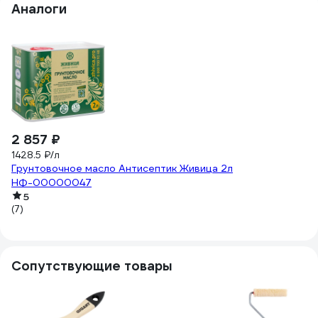
Аналоги
2 857 ₽
3
1428.5 ₽/л
11
Грунтовочное масло Антисептик Живица 2л
Пр
НФ-00000047
2
5
(7)
(2
Сопутствующие товары