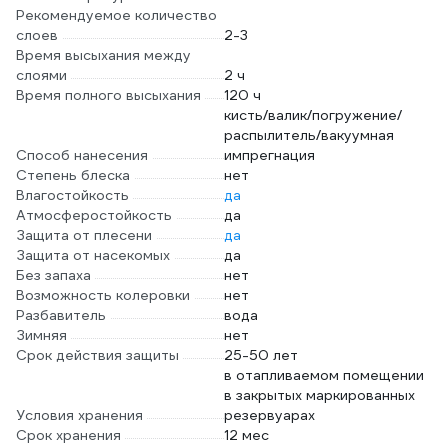
Рекомендуемое количество
слоев
2-3
Время высыхания между
слоями
2 ч
Время полного высыхания
120 ч
кисть/валик/погружение/
распылитель/вакуумная
Способ нанесения
импрегнация
Степень блеска
нет
Влагостойкость
да
Атмосферостойкость
да
Защита от плесени
да
Защита от насекомых
да
Без запаха
нет
Возможность колеровки
нет
Разбавитель
вода
Зимняя
нет
Срок действия защиты
25-50 лет
в отапливаемом помещении
в закрытых маркированных
Условия хранения
резервуарах
Срок хранения
12 мес