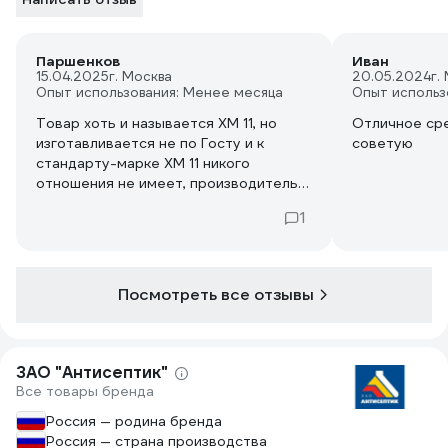
Паршенков
Иван
15.04.2025
г. Москва
20.05.2024
г.
Опыт использования: Менее месяца
Опыт использ
Товар хоть и называется ХМ 11, но
Отличное сре
изготавливается не по Госту и к
советую
стандарту-марке ХМ 11 никого
отношения не имеет, производитель
намеренно путает покупателя
1
названием.
Посмотреть все отзывы
ЗАО "Антисептик"
Все товары бренда
Россия — родина бренда
Россия — страна производства