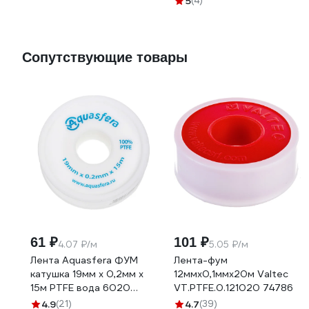
5
(4)
Сопутствующие товары
61 ₽
101 ₽
4.07 ₽/м
5.05 ₽/м
Лента Aquasfera ФУМ
Лента-фум
катушка 19мм х 0,2мм х
12ммх0,1ммх20м Valtec
15м PTFE вода 6020
VT.PTFE.0.121020 74786
6020-04 008-0548
4.9
(21)
4.7
(39)