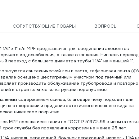
СОПУТСТВУЮЩИЕ ТОВАРЫ
ВОПРОСЫ
1/4" х 1" н/н MPF предназначен для соединения элементов
горячего водоснабжения, а также отопления. Ниппель перехо
й переход с большего диаметра трубы 1 1/4" на меньший 1".
ользуются сантехнический лен и паста, тефлоновая лента (Ф
изделие оснащено шестигранным участком под гаечный или
озволяет производить обслуживание трубопровода и повторно
нений в строительные конструкции недопустимо.
мальным содержанием свинца, благодаря чему подходит для
щиты от коррозии и придания эстетичного внешнего вида на
еское никелевое покрытие.
ингов MPF прошла испытания по ГОСТ Р 51372-99 в испытатель
срок службы без проявления коррозии не менее 25 лет.
1 1/4, ниппель переходной, бочонок переходной, ниппель 1 1/4 на