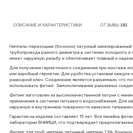
ОПИСАНИЕ И ХАРАКТЕРИСТИКИ
ОТЗЫВЫ
182
Ниппель-переходник (бочонок) латунный никелированный 1 
трубопровода разного диаметра в системах холодного и 
имеет наружную резьбу и обеспечивает плавный и надежны
Для получения герметичного соединения при монтаже исп
или аэробный герметик. Для удобства установки каждое 
разводной ключ. Соединение является разъемным, что п
использовать фитинг. Замоноличивание разъемных соеди
Фитинг изготовлен из высококачественной латуни с мини
применения в системах питьевого водоснабжения. Для за
наружную и внутреннюю поверхности нанесено гальванич
Гарантия на изделие составляет 15 лет. Вся линейка фит
лаборатории ВНИИЦИ, что подтверждает предполагаемый 
Фитинг для труб, ниппель латунный, ниппель 1 1/4, бочонок 