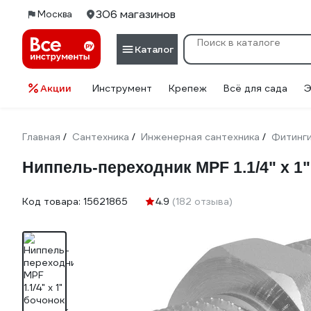
306 магазинов
Москва
Каталог
Акции
Инструмент
Крепеж
Всё для сада
Э
Главная
Сантехника
Инженерная сантехника
Фитинг
/
/
/
Ниппель-переходник MPF 1.1/4" х 
Код товара:
15621865
4.9
(182 отзыва)