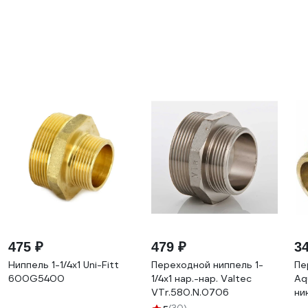
475 ₽
479 ₽
3
Ниппель 1-1/4х1 Uni-Fitt
Переходной ниппель 1-
Пе
600G5400
1/4х1 нар.-нар. Valtec
Aq
VTr.580.N.0706
ни
НР