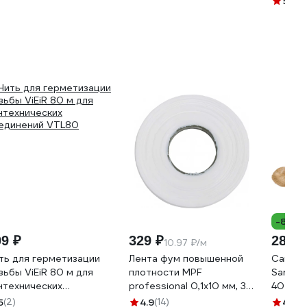
5
(3)
-8%
09 ₽
329 ₽
280 ₽
10.97 ₽/м
ть для герметизации
Лента фум повышенной
Сантех
зьбы ViEiR 80 м для
плотности MPF
Sanfix 
нтехнических
professional 0,1х10 мм, 30
40727
единений VTL80
м ИС.131778
5
(2)
4.9
(14)
4.9
(2