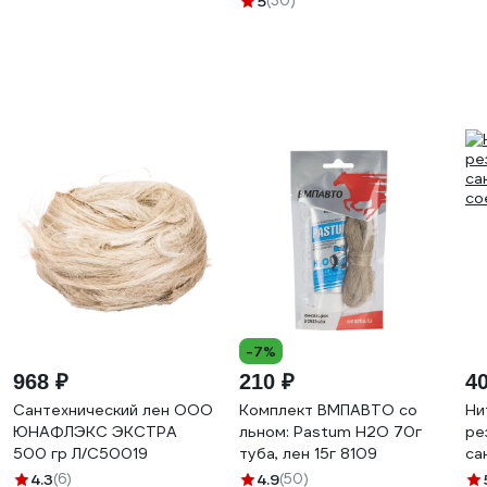
5
(30)
-7%
968 ₽
210 ₽
4
Сантехнический лен ООО
Комплект ВМПАВТО со
Ни
ЮНАФЛЭКС ЭКСТРА
льном: Pastum H2O 70г
ре
500 гр Л/С50019
туба, лен 15г 8109
са
со
4.3
(6)
4.9
(50)