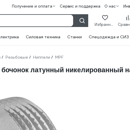
Получение и оплата
Сервис и поддержка
О нас
Ин
Избранное
лектрика
Силовая техника
Станки
Спецодежда и СИЗ
и
Резьбовые
Ниппели
MPF
/
/
/
1" бочонок латунный никелированный н