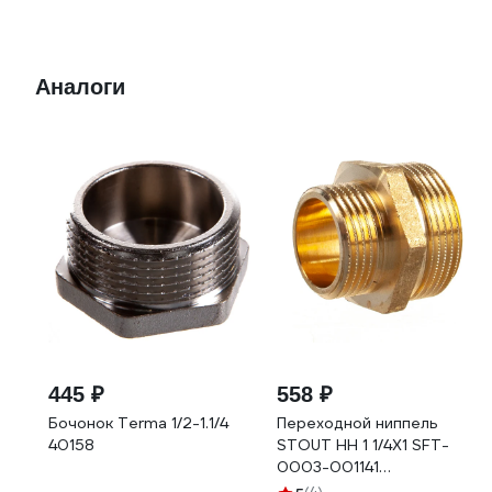
Аналоги
445 ₽
558 ₽
Бочонок Terma 1/2-1.1/4
Переходной ниппель
40158
STOUT НН 1 1/4X1 SFT-
0003-001141
RG008Q0O7G3Q48