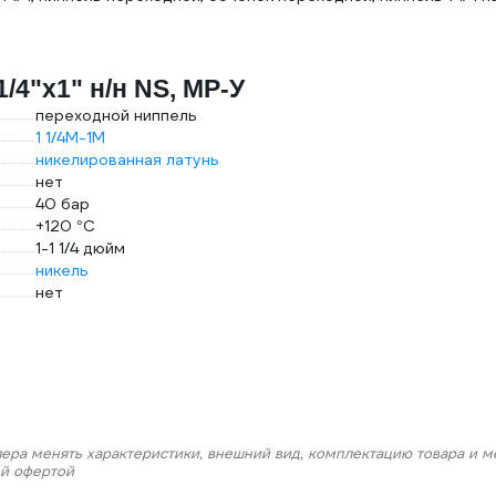
/4"х1" н/н NS, MP-У
переходной ниппель
1 1/4M-1M
никелированная латунь
нет
40 бар
+120 °С
1-1 1/4 дюйм
никель
нет
лера менять характеристики, внешний вид, комплектацию товара и м
ой офертой