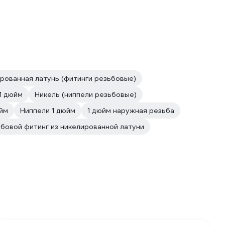
рованная латунь (фитинги резьбовые)
1 дюйм
Никель (ниппели резьбовые)
юйм
Ниппели 1 дюйм
1 дюйм наружная резьба
бовой фитинг из никелированной латуни