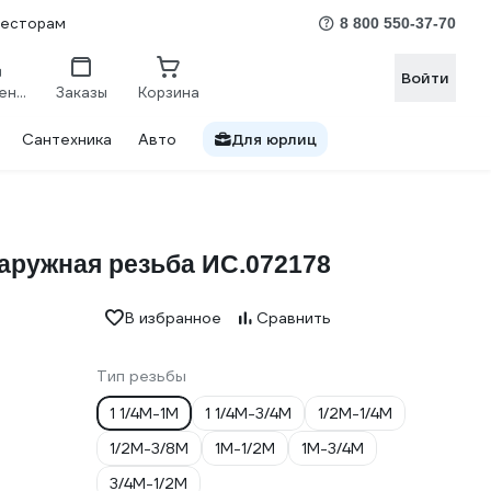
весторам
8 800 550-37-70
Войти
Сравнение
Заказы
Корзина
Сантехника
Авто
Для юрлиц
аружная резьба ИС.072178
В избранное
Сравнить
Тип резьбы
1 1/4M-1M
1 1/4M-3/4M
1/2M-1/4M
1/2M-3/8M
1M-1/2M
1M-3/4M
3/4М-1/2М