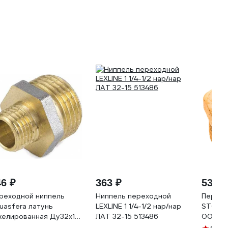
46 ₽
363 ₽
535 ₽
реходной ниппель
Ниппель переходной
Перехо
uasfera латунь
LEXLINE 1 1/4-1/2 нар/нар
STOUT 
келированная Ду32х15
ЛАТ 32-15 513486
0003-0
 9023-06 027-8975
RG008