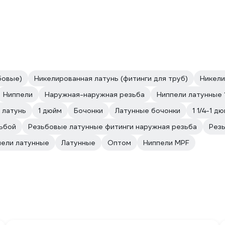
бовые)
Никелированная латунь (фитинги для труб)
Никели
Ниппели
Наружная-наружная резьба
Ниппели латунные 
 латунь
1 дюйм
Бочонки
Латунные бочонки
1 1/4-1 д
зьбой
Резьбовые латунные фитинги наружная резьба
Резь
пели латунные
Латунные
Оптом
Ниппели MPF