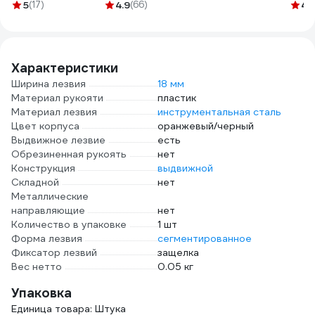
ножа KENDO
(40мкр) 36 штук
SAM
5
(17)
4.9
(66)
4.
30652
11615030
076
Характеристики
Ширина лезвия
18 мм
Материал рукояти
пластик
Материал лезвия
инструментальная сталь
Цвет корпуса
оранжевый/черный
Выдвижное лезвие
есть
Обрезиненная рукоять
нет
Конструкция
выдвижной
Складной
нет
Металлические
направляющие
нет
Количество в упаковке
1 шт
Форма лезвия
сегментированное
Фиксатор лезвий
защелка
Вес нетто
0.05 кг
Упаковка
Единица товара: Штука