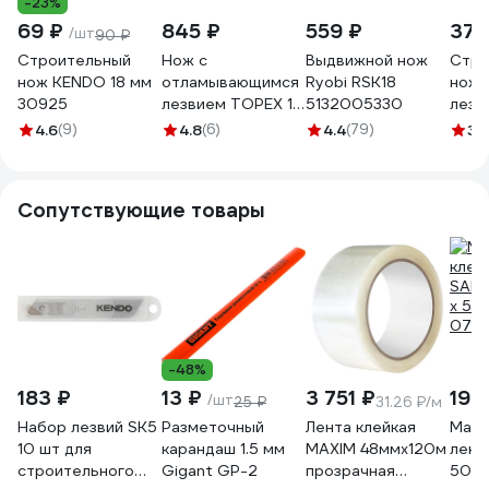
-23%
69 ₽
845 ₽
559 ₽
370
/шт
90 ₽
Строительный
Нож с
Выдвижной нож
Стро
нож KENDO 18 мм
отламывающимся
Ryobi RSK18
нож, 
30925
лезвием TOPEX 18
5132005330
лезв
мм, 3 лезвия
Giga
4.6
(9)
4.8
(6)
4.4
(79)
3.
17B168
Сопутствующие товары
-48%
183 ₽
13 ₽
3 751 ₽
190
/шт
25 ₽
31.26 ₽/м
Набор лезвий SK5
Разметочный
Лента клейкая
Маля
10 шт для
карандаш 1.5 мм
MAXIM 48ммх120м
лент
строительного
Gigant GP-2
прозрачная
50 м