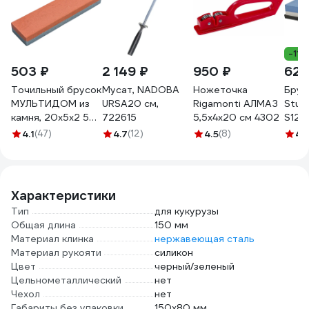
-11%
503 ₽
2 149 ₽
950 ₽
628
Точильный брусок
Мусат, NADOBA
Ножеточка
Брус
МУЛЬТИДОМ из
URSA20 см,
Rigamonti АЛМАЗ
Stur
камня, 20х5х2 5
722615
5,5x4x20 см 4302
S12
см VL60-73
4.1
(47)
4.7
(12)
4.5
(8)
4.
Характеристики
Тип
для кукурузы
Общая длина
150 мм
Материал клинка
нержавеющая сталь
Материал рукояти
силикон
Цвет
черный/зеленый
Цельнометаллический
нет
Чехол
нет
Габариты без упаковки
150х80 мм