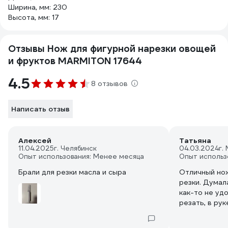
Ширина, мм: 230
Высота, мм: 17
Отзывы Нож для фигурной нарезки овощей
и фруктов MARMITON 17644
4.5
8 отзывов
Написать отзыв
Алексей
Татьяна
11.04.2025
г. Челябинск
04.03.2024
г.
Опыт использования: Менее месяца
Опыт использ
Брали для резки масла и сыра
Отличный но
резки. Думал
как-то не удо
резать, в рук
Прикупиоа и 
попробовать.