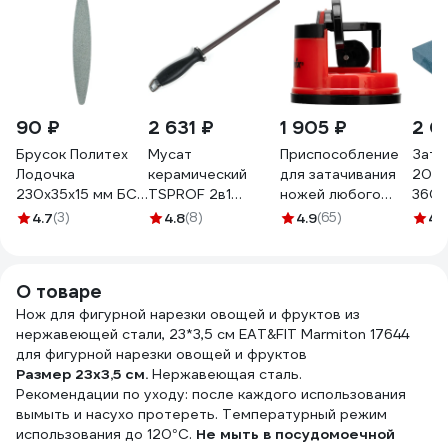
90 ₽
2 631 ₽
1 905 ₽
2 0
Брусок Политех
Мусат
Приспособление
Зато
Лодочка
керамический
для затачивания
200х
230x35x15 мм БС
TSPROF 2в1
ножей любого
360г
2045200
(2000/3000
типа MATRIX
Петр
4.7
(3)
4.8
(8)
4.9
(65)
4.
грит) TS-
79105
М00
MS2401540
О товаре
Нож для фигурной нарезки овощей и фруктов из
нержавеющей стали, 23*3,5 см EAT&FIT Marmiton 17644
для фигурной нарезки овощей и фруктов
Размер 23x3,5 см.
Нержавеющая сталь.
Рекомендации по уходу: после каждого использования
вымыть и насухо протереть. Температурный режим
использования до 120°С.
Не мыть в посудомоечной