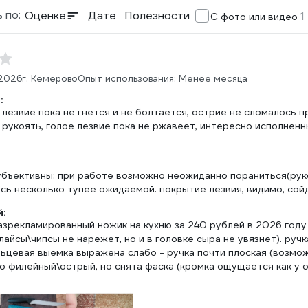
 по:
Оценке
Дате
Полезности
1
С фото или видео
.2026
г. Кемерово
Опыт использования: Менее месяца
:
 лезвие пока не гнется и не болтается, острие не сломалось п
рукоять, голое лезвие пока не ржавеет, интересно исполненн
бъективны: при работе возможно неожиданно пораниться(рукоят
сь несколько тупее ожидаемой. покрытие лезвия, видимо, сой
:
зрекламированный ножик на кухню за 240 рублей в 2026 году д
айсы\чипсы не нарежет, но и в головке сыра не увязнет). ручк
льцевая выемка выражена слабо - ручка почти плоская (возмо
о филейный\острый, но снята фаска (кромка ощущается как у о