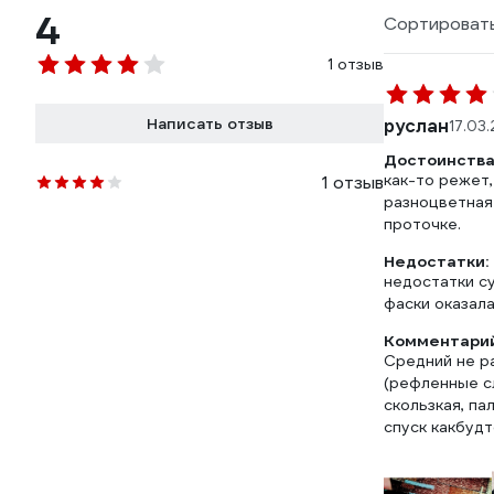
4
Сортировать
1 отзыв
Написать отзыв
руслан
17.03
Достоинства
как-то режет,
1 отзыв
разноцветная 
проточке.
Недостатки:
недостатки су
фаски оказала
Комментарий
Средний не ра
(рефленные сл
скользкая, па
спуск какбудт