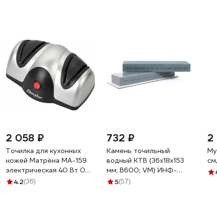
2 058 ₽
732 ₽
2
Точилка для кухонных
Камень точильный
Му
ножей Матрёна MA-159
водный КТВ (36х18х153
см
электрическая 40 Вт 00
мм; B600; VM) ИНФ-
8063 008063
АБРАЗИВ Б-4922
4.2
(36)
5
(57)