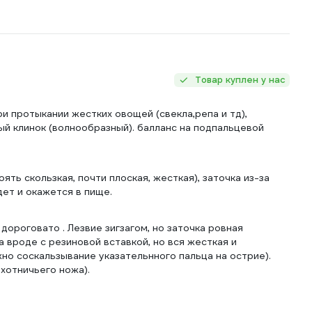
Товар куплен у нас
ри протыкании жестких овощей (свекла,репа и тд),
ый клинок (волнообразный). балланс на подпальцевой
ь скользкая, почти плоская, жесткая), заточка из-за
дет и окажется в пище.
ороговато . Лезвие зигзагом, но заточка ровная
а вроде с резиновой вставкой, но вся жесткая и
жно соскальзывание указательнного пальца на острие).
хотничьего ножа).