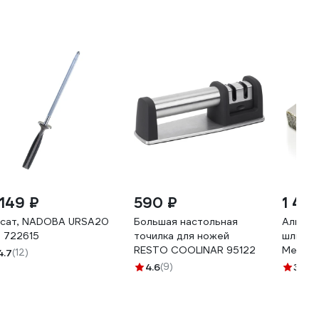
 149 ₽
590 ₽
1 46
сат, NADOBA URSA20
Большая настольная
Алмазн
, 722615
точилка для ножей
шлифов
RESTO COOLINAR 95122
Men at
4.7
(12)
v6230
4.6
(9)
3.5
(1