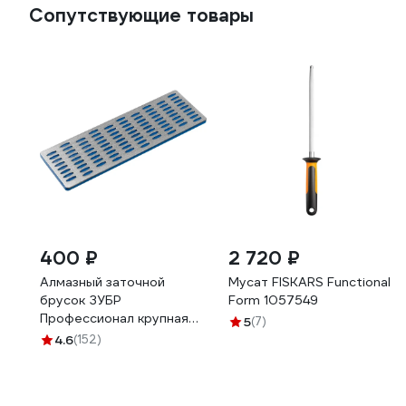
Сопутствующие товары
400 ₽
2 720 ₽
Алмазный заточной
Мусат FISKARS Functional
брусок ЗУБР
Form 1057549
Профессионал крупная
5
(7)
зернистость, Р200,
4.6
(152)
50х150 мм 35715-03_z01