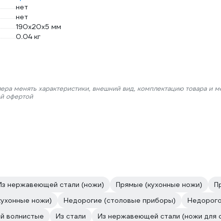
нет
нет
190x20x5 мм
0.04 кг
лера менять характеристики, внешний вид, комплектацию товара и м
ой офертой
Из нержавеющей стали (ножи)
Прямые (кухонные ножи)
П
кухонные ножи)
Недорогие (столовые приборы)
Недорог
й волнистые
Из стали
Из нержавеющей стали (ножи для 