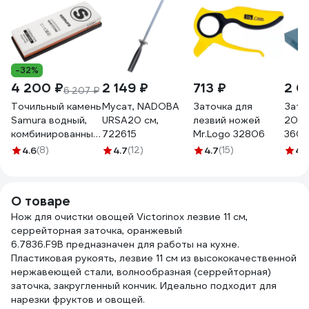
-32%
4 200 ₽
2 149 ₽
713 ₽
2 0
6 207 ₽
Точильный камень
Мусат, NADOBA
Заточка для
Зато
Samura водный,
URSA20 см,
лезвий ножей
200х
комбинированный
722615
Mr.Logo 32806
360г
1000/3000 SCS-
Петр
4.6
(8)
4.7
(12)
4.7
(15)
4.
1300/M-K
М00
О товаре
Нож для очистки овощей Victorinox лезвие 11 см,
серрейторная заточка, оранжевый
6.7836.F9B предназначен для работы на кухне.
Пластиковая рукоять, лезвие 11 см из высококачественной
нержавеющей стали, волнообразная (серрейторная)
заточка, закругленный кончик. Идеально подходит для
нарезки фруктов и овощей.