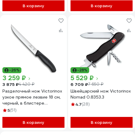
В корзину
В корзину
-26%
-28%
3 259 ₽
5 529 ₽
3 875 ₽
6 709 ₽
4 420 ₽
7 650 ₽
Разделочный нож Victorinox
Швейцарский нож Victorinox
узкое прямое лезвие 18 см,
Nomad 0.8353.3
черный, в блистере
4.7
(28)
6.8103.18B
5
(51)
В корзину
В корзину