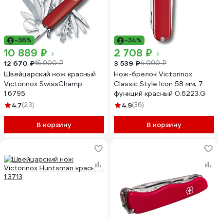
-36%
-34%
10 889 ₽
2 708 ₽
12 670 ₽
3 539 ₽
16 900 ₽
4 090 ₽
Швейцарский нож красный
Нож-брелок Victorinox
Victorinox SwissChamp
Classic Style Icon 58 мм, 7
1.6795
функций красный 0.6223.G
4.7
(23)
4.9
(36)
В корзину
В корзину