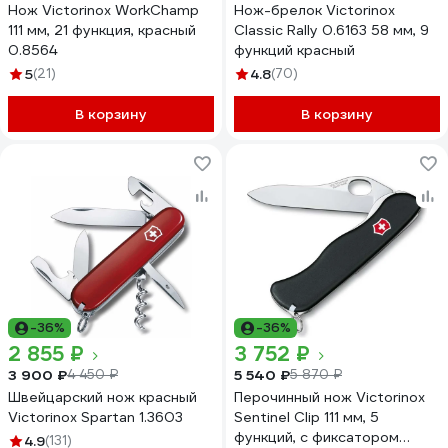
Нож Victorinox WorkChamp
Нож-брелок Victorinox
111 мм, 21 функция, красный
Classic Rally 0.6163 58 мм, 9
0.8564
функций красный
5
(21)
4.8
(70)
В корзину
В корзину
-36%
-36%
2 855 ₽
3 752 ₽
3 900 ₽
5 540 ₽
4 450 ₽
5 870 ₽
Швейцарский нож красный
Перочинный нож Victorinox
Victorinox Spartan 1.3603
Sentinel Clip 111 мм, 5
функций, с фиксатором
4.9
(131)