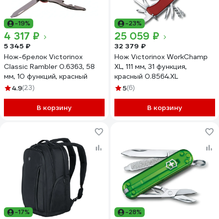
-19%
-23%
4 317 ₽
25 059 ₽
5 345 ₽
32 379 ₽
Нож-брелок Victorinox
Нож Victorinox WorkChamp
Classic Rambler 0.6363, 58
XL, 111 мм, 31 функция,
мм, 10 функций, красный
красный 0.8564.XL
4.9
(23)
5
(6)
В корзину
В корзину
-17%
-28%