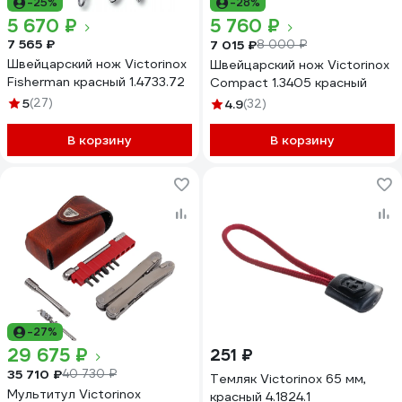
-25%
-28%
5 670 ₽
5 760 ₽
7 565 ₽
7 015 ₽
8 000 ₽
Швейцарский нож Victorinox
Швейцарский нож Victorinox
Fisherman красный 1.4733.72
Compact 1.3405 красный
5
(27)
4.9
(32)
В корзину
В корзину
-27%
29 675 ₽
251 ₽
35 710 ₽
40 730 ₽
Темляк Victorinox 65 мм,
Мультитул Victorinox
красный 4.1824.1