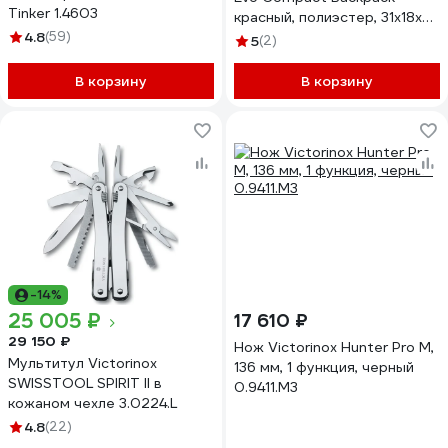
Tinker 1.4603
красный, полиэстер, 31x18x45
4.8
(59)
см, 20 л 611414
5
(2)
В корзину
В корзину
-14%
25 005 ₽
17 610 ₽
29 150 ₽
Нож Victorinox Hunter Pro M,
Мультитул Victorinox
136 мм, 1 функция, черный
SWISSTOOL SPIRIT II в
0.9411.M3
кожаном чехле 3.0224.L
4.8
(22)