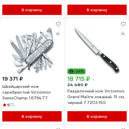
В корзину
В корзину
-24%
18 715 ₽
19 371 ₽
24 480 ₽
Швейцарский нож
Разделочный нож Victorinox
серебристый Victorinox
Grand Maître кованый, 15 см,
SwissChamp 1.6794.T7
чёрный 7.7203.15G
5
(7)
В корзину
В корзину