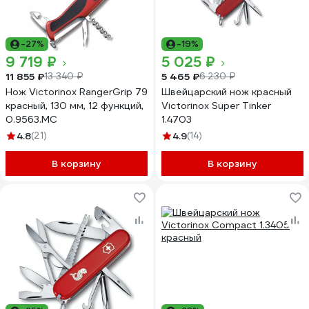
-27%
-19%
9 719 ₽
5 025 ₽
11 855 ₽
5 465 ₽
13 340 ₽
6 230 ₽
Нож Victorinox RangerGrip 79
Швейцарский нож красный
красный, 130 мм, 12 функций,
Victorinox Super Tinker
0.9563.MC
1.4703
4.8
(21)
4.9
(14)
В корзину
В корзину