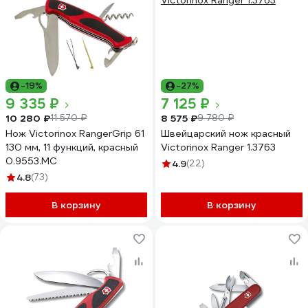
-19%
-27%
9 335 ₽
7 125 ₽
10 280 ₽
8 575 ₽
11 570 ₽
9 780 ₽
Нож Victorinox RangerGrip 61
Швейцарский нож красный
130 мм, 11 функций, красный
Victorinox Ranger 1.3763
0.9553.MC
4.9
(22)
4.8
(73)
В корзину
В корзину