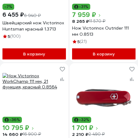
-7%
-31%
7 959 ₽
6 455 ₽
6 940 ₽
8 265 ₽
11 570 ₽
Швейцарский нож Victorinox
Нож Victorinox Outrider 111
Huntsman красный 1.3713
мм 0.8513
5
(100)
5
(21)
В корзину
В корзину
-36%
-32%
10 795 ₽
1 701 ₽
14 660 ₽
2 210 ₽
16 900 ₽
2 490 ₽