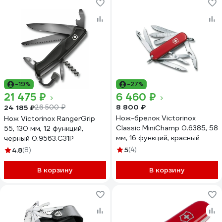
-19%
-27%
21 475 ₽
6 460 ₽
8 800 ₽
24 185 ₽
26 500 ₽
Нож-брелок Victorinox
Нож Victorinox RangerGrip
Classic MiniChamp 0.6385, 58
55, 130 мм, 12 функций,
мм, 16 функций, красный
черный 0.9563.C31P
5
(4)
4.8
(8)
В корзину
В корзину