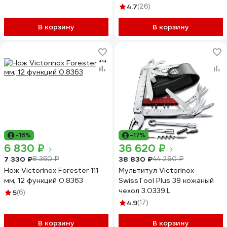
лезвия, черный 0.8416.M3
4.7
(26)
В корзину
В корзину
-18%
-17%
6 830 ₽
36 620 ₽
7 330 ₽
38 830 ₽
8 360 ₽
44 290 ₽
Нож Victorinox Forester 111
Мультитул Victorinox
мм, 12 функций 0.8363
SwissTool Plus 39 кожаный
чехол 3.0339.L
5
(6)
4.9
(17)
В корзину
В корзину