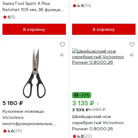
SwissTool Spirit X Plus
4.9
(34)
Ratchet 105 мм, 36 функций,
в кожаном чехле 3.0236.L
5
(6)
В корзину
В корзину
-23%
3 135 ₽
5 160 ₽
3 539 ₽
4 090 ₽
Кухонные ножницы
Швейцарский нож
Victorinox
серебристый Victorinox
многофункциональные,
Pioneer 0.8000.26
черные, 7.6363.3
4.6
(26)
4.8
(20)