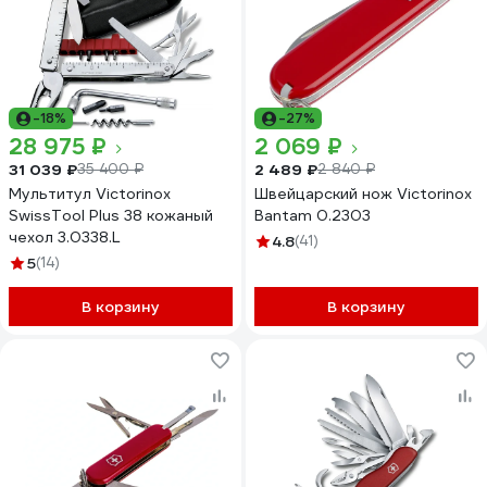
-18%
-27%
28 975 ₽
2 069 ₽
31 039 ₽
2 489 ₽
35 400 ₽
2 840 ₽
Мультитул Victorinox
Швейцарский нож Victorinox
SwissTool Plus 38 кожаный
Bantam 0.2303
чехол 3.0338.L
4.8
(41)
5
(14)
В корзину
В корзину