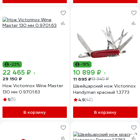
-23%
-18%
22 465 ₽
10 899 ₽
29 150 ₽
11 695 ₽
13 340 ₽
Нож Victorinox Wine Master
Швейцарский нож Victorinox
130 мм 0.9701.63
Handyman красный 1.3773
5
(5)
4.9
(42)
В корзину
В корзину