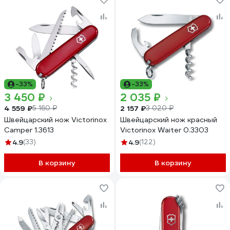
-33%
-33%
3 450 ₽
2 035 ₽
4 559 ₽
2 157 ₽
5 160 ₽
3 020 ₽
Швейцарский нож Victorinox
Швейцарский нож красный
Camper 1.3613
Victorinox Waiter 0.3303
4.9
(33)
4.9
(122)
В корзину
В корзину