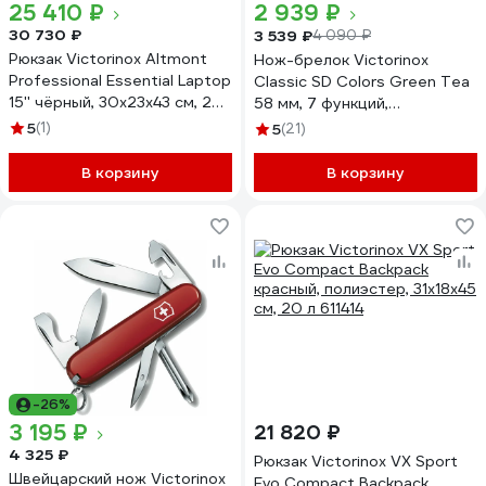
25 410 ₽
2 939 ₽
30 730 ₽
3 539 ₽
4 090 ₽
Рюкзак Victorinox Altmont
Нож-брелок Victorinox
Professional Essential Laptop
Classic SD Colors Green Tea
15'' чёрный, 30x23x43 см, 22
58 мм, 7 функций,
л 602154
полупрозрачный зелёный
5
(1)
5
(21)
0.6223.T41G
В корзину
В корзину
-26%
3 195 ₽
21 820 ₽
4 325 ₽
Рюкзак Victorinox VX Sport
Швейцарский нож Victorinox
Evo Compact Backpack