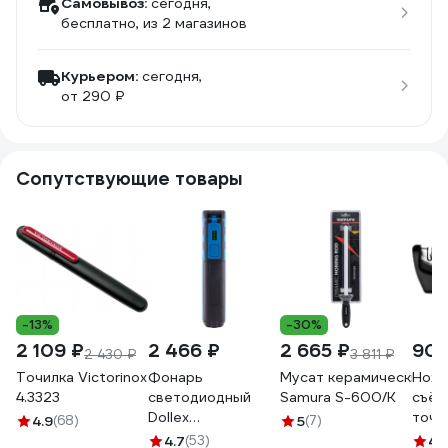
Самовывоз:
сегодня,
бесплатно
, из 2 магазинов
Курьером:
сегодня,
от 290 ₽
Сопутствующие товары
-13%
-30%
2 109 ₽
2 466 ₽
2 665 ₽
902
2 430 ₽
3 811 ₽
Точилка Victorinox
Фонарь
Мусат керамический 25
Ноже
4.3323
светодиодный
Samura S-600/K
съём
Dollex
точи
4.9
(68)
5
(7)
аккумуляторный,
поло
4.7
(53)
4.