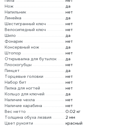
Пила
нет
Нож
да
Напильник
нет
Линейка
да
Шестигранный ключ
нет
Велосипедный ключ
нет
Шило
да
Фонарик
нет
Консервный нож
да
Штопор
нет
Открывалка для бутылок
да
Плоскогубцы
нет
Пинцет
да
Торцевые головки
нет
Набор бит
нет
Пилка для ногтей
нет
Кольцо для ключей
да
Наличие чехла
нет
Наличие карабина
нет
Вес нетто
0.02 кг
Толщина обуха лезвия
2 мм
Цвет рукояти
красный