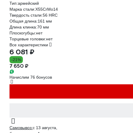
Тип:
армейский
Марка стали:
X55CrMo14
Твердость стали:
56 HRC
Общая длина:
161 мм
Длина клинка:
70 мм
Плоскогубцы:
нет
Торцевые головки:
нет
Все характеристики
6 081 ₽
-21%
7 650 ₽
Начислим 76 бонусов
Самовывоз:
c 13 августа,