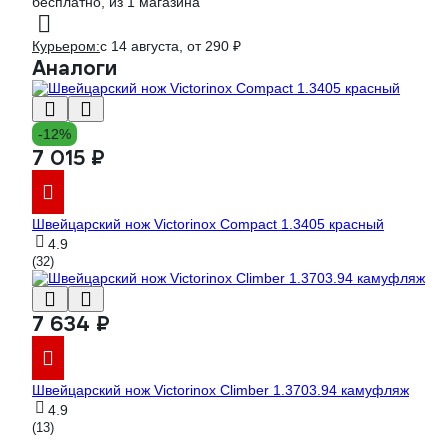
бесплатно
, из 1 магазина
Курьером:
c 14 августа,
от 290 ₽
Аналоги
-12%
7 015 ₽
Швейцарский нож Victorinox Compact 1.3405 красный
4.9
(32)
7 634 ₽
Швейцарский нож Victorinox Climber 1.3703.94 камуфляж
4.9
(13)