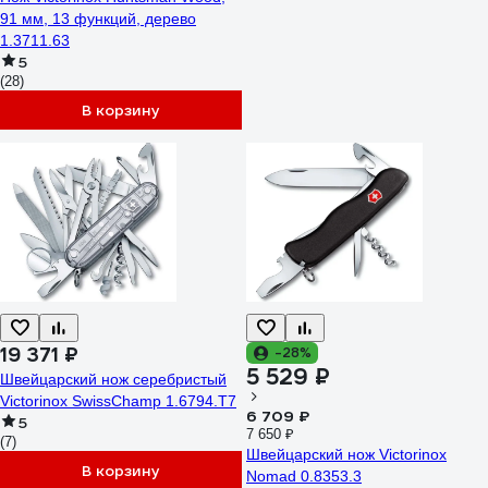
91 мм, 13 функций, дерево
1.3711.63
5
(28)
В корзину
19 371 ₽
-28%
5 529 ₽
Швейцарский нож серебристый
Victorinox SwissChamp 1.6794.T7
6 709 ₽
5
7 650 ₽
(7)
Швейцарский нож Victorinox
В корзину
Nomad 0.8353.3