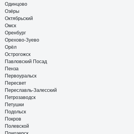
Одинцово
Озёры
Октябрьский
Омск
Оренбург
Орехово-Зуево
Орёл
Острогожск
Павловский Посад
Пенза
Первоуральск
Пересвет
Переславль-Залесский
Петрозаводск
Петушки
Подольск
Покров
Полевской
Приозерск