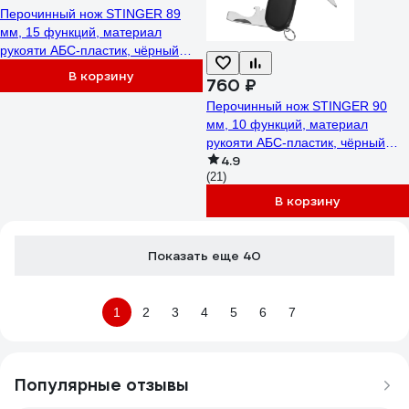
Перочинный нож STINGER 89
мм, 15 функций, материал
рукояти АБС-пластик, чёрный
FK-K5012ALL
В корзину
760 ₽
Перочинный нож STINGER 90
мм, 10 функций, материал
рукояти АБС-пластик, чёрный
4.9
FK-K5018-5P
(21)
В корзину
Показать еще 40
1
2
3
4
5
6
7
Популярные отзывы