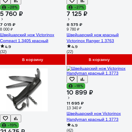
-28%
-27%
5 760 ₽
7 125 ₽
7 015 ₽
8 575 ₽
8 000 ₽
9 780 ₽
Швейцарский нож Victorinox
Швейцарский нож красный
Compact 1.3405 красный
Victorinox Ranger 1.3763
4.9
4.9
(32)
(22)
В корзину
В корзину
-18%
10 899 ₽
11 695 ₽
13 340 ₽
Швейцарский нож Victorinox
Handyman красный 1.3773
-19%
4.9
21 475 ₽
(42)