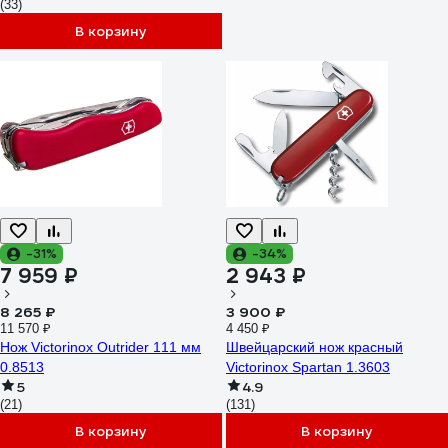
(33)
В корзину
-31%
-34%
7 959 ₽
2 943 ₽
8 265 ₽
3 900 ₽
11 570 ₽
4 450 ₽
Нож Victorinox Outrider 111 мм
Швейцарский нож красный
0.8513
Victorinox Spartan 1.3603
5
4.9
(21)
(131)
В корзину
В корзину