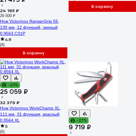
В корзину
24 185 ₽
26 500 ₽
Нож Victorinox RangerGrip 55,
130 мм, 12 функций, черный
0.9563.C31P
4.8
(8)
В корзину
-23%
25 059 ₽
32 379 ₽
Нож Victorinox WorkChamp XL,
111 мм, 31 функция, красный
0.8564.XL
-27%
9 719 ₽
5
(6)