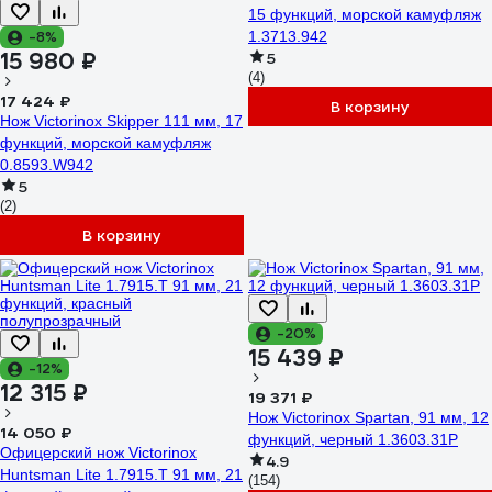
15 функций, морской камуфляж
-8%
1.3713.942
15 980 ₽
5
(4)
17 424 ₽
В корзину
Нож Victorinox Skipper 111 мм, 17
функций, морской камуфляж
0.8593.W942
5
(2)
В корзину
-20%
15 439 ₽
-12%
12 315 ₽
19 371 ₽
Нож Victorinox Spartan, 91 мм, 12
14 050 ₽
функций, черный 1.3603.31P
Офицерский нож Victorinox
4.9
Huntsman Lite 1.7915.T 91 мм, 21
(154)