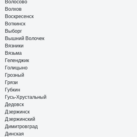
Волосово
Волхов
Воскресенск
Воткинск
Выборг
Вышний Волочек
Вязники
Вязьма
Геленджик
Голицыно
Грозный
Грязи
Губкин
Гусь-Хрустальный
Дедовск
Дзержинск
Дзержинский
Димитровград
Динская