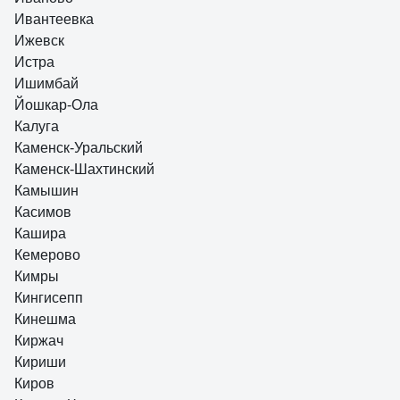
Ивантеевка
Ижевск
Истра
Ишимбай
Йошкар-Ола
Калуга
Каменск-Уральский
Каменск-Шахтинский
Камышин
Касимов
Кашира
Кемерово
Кимры
Кингисепп
Кинешма
Киржач
Кириши
Киров