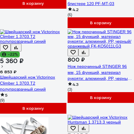
В корзину
блистере 120 PF-MT-03
4.2
(6)
В корзину
-22%
800 ₽
5 360 ₽
Нож перочинный STINGER 96
6 853 ₽
мм, 15 функций, материал
Швейцарский нож Victorinox
рукояти: алюминий, PP, черный/
Climber 1.3703.T2
4.3
оранжевый FK-KO5011LG3
полупрозрачный синий
(3)
5
В корзину
(9)
В корзину