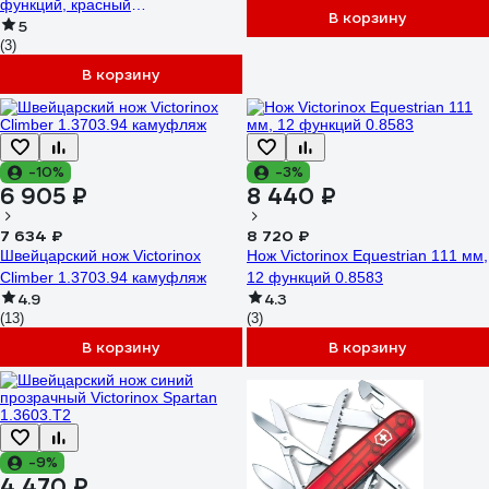
функций, красный
В корзину
5
полупрозрачный
(3)
В корзину
-10%
-3%
6 905 ₽
8 440 ₽
7 634 ₽
8 720 ₽
Швейцарский нож Victorinox
Нож Victorinox Equestrian 111 мм,
Climber 1.3703.94 камуфляж
12 функций 0.8583
4.9
4.3
(13)
(3)
В корзину
В корзину
-9%
4 470 ₽