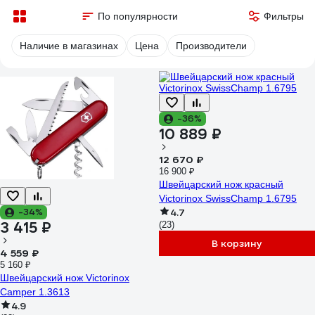
По популярности
Фильтры
Наличие в магазинах
Цена
Производители
-36%
10 889 ₽
12 670 ₽
16 900 ₽
Швейцарский нож красный
Victorinox SwissChamp 1.6795
-34%
4.7
3 415 ₽
(23)
В корзину
4 559 ₽
5 160 ₽
Швейцарский нож Victorinox
Camper 1.3613
4.9