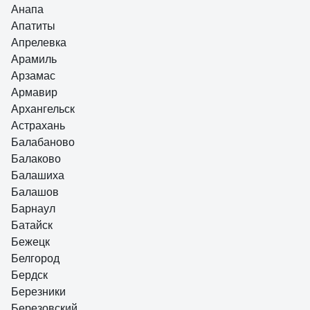
Анапа
Апатиты
Апрелевка
Арамиль
Арзамас
Армавир
Архангельск
Астрахань
Балабаново
Балаково
Балашиха
Балашов
Барнаул
Батайск
Бежецк
Белгород
Бердск
Березники
Березовский