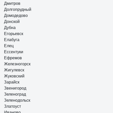
Дмитров
Долгопрудный
Домодедово
Донской
Дубна
Егорьевск
Елабуга
Елец
Ессентуки
Ефремов
Железногорск
Жигулевск
Жуковский
Зарайск
Звенигород
Зеленоград
Зеленодольск
Златоуст
Иваново