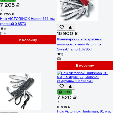
7 205 ₽
8 720 ₽
Нож VICTORINOX Hunter 111 мм,
красный 0.8573
5
16 900 ₽
(13)
Швейцарский нож красный
В корзину
полупрозрачный Victorinox
SwissChamp 1.6795.T
5
(3)
В корзину
-11%
7 520 ₽
8 415 ₽
Нож Victorinox Huntsman, 91 мм,