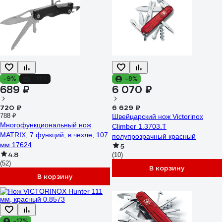
-9%
-13%
-8%
689 ₽
6 070 ₽
720 ₽
6 629 ₽
788 ₽
Швейцарский нож Victorinox
Многофункциональный нож
Climber 1.3703.T
MATRIX, 7 функций, в чехле, 107
полупрозрачный красный
мм 17624
5
4.8
(10)
(52)
В корзину
В корзину
-17%