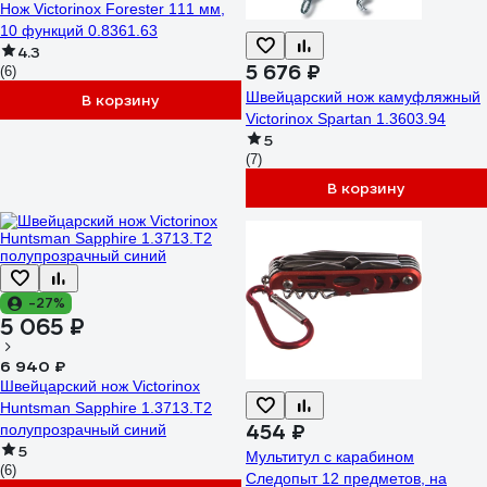
Нож Victorinox Forester 111 мм,
10 функций 0.8361.63
4.3
5 676 ₽
(6)
Швейцарский нож камуфляжный
В корзину
Victorinox Spartan 1.3603.94
5
(7)
В корзину
-27%
5 065 ₽
6 940 ₽
Швейцарский нож Victorinox
Huntsman Sapphire 1.3713.T2
454 ₽
полупрозрачный синий
5
Мультитул с карабином
(6)
Следопыт 12 предметов, на