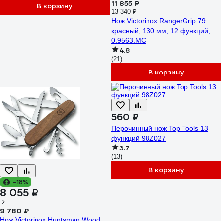
11 855 ₽
В корзину
13 340 ₽
Нож Victorinox RangerGrip 79
красный, 130 мм, 12 функций,
0.9563.MC
4.8
(21)
В корзину
560 ₽
Перочинный нож Top Tools 13
функций 98Z027
3.7
(13)
В корзину
-18%
8 055 ₽
9 780 ₽
Нож Victorinox Huntsman Wood,