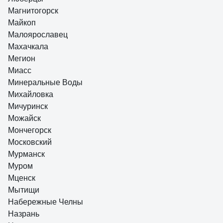
Магнитогорск
Майкоп
Малоярославец
Махачкала
Мегион
Миасс
Минеральные Воды
Михайловка
Мичуринск
Можайск
Мончегорск
Московский
Мурманск
Муром
Мценск
Мытищи
Набережные Челны
Назрань