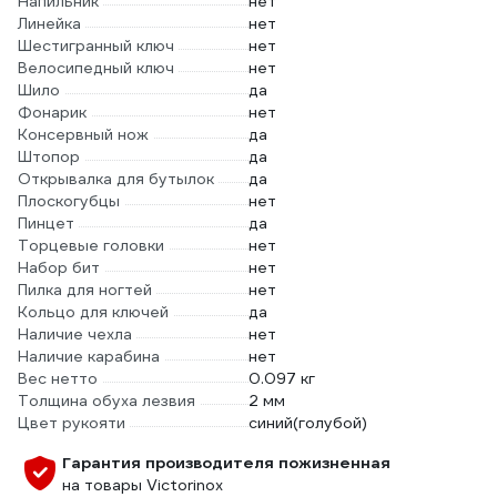
Напильник
нет
Линейка
нет
Шестигранный ключ
нет
Велосипедный ключ
нет
Шило
да
Фонарик
нет
Консервный нож
да
Штопор
да
Открывалка для бутылок
да
Плоскогубцы
нет
Пинцет
да
Торцевые головки
нет
Набор бит
нет
Пилка для ногтей
нет
Кольцо для ключей
да
Наличие чехла
нет
Наличие карабина
нет
Вес нетто
0.097 кг
Толщина обуха лезвия
2 мм
Цвет рукояти
синий(голубой)
Гарантия производителя пожизненная
на товары Victorinox