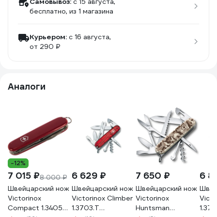
Самовывоз:
c 15 августа,
бесплатно
, из 1 магазина
Курьером:
c 16 августа,
от 290 ₽
Аналоги
-12%
7 015 ₽
6 629 ₽
7 650 ₽
6 8
8 000 ₽
Швейцарский нож
Швейцарский нож
Швейцарский нож
Швей
Victorinox
Victorinox Climber
Victorinox
Victo
Compact 1.3405
1.3703.T
Huntsman
1.37