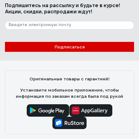
Подпишитесь
на рассылку
и будьте в курсе!
Акции, скидки, распродажи ждут!
23 отзыва
Отзыв о Victorinox SwissChamp
Константин
11.08.2024
Подписаться
В очень компактном размере расположен
внушительное количество инструмента. Я
рассматриваю его как дорожный нож. Имея большой
опыт использования WorkChamp, я в последние годы
Оригинальные товары с гарантией!
брал в дорогу Huntsman, но крайне не хватало
пассатижей, напильника (пилки для ногтей),
Установите мобильное приложение, чтобы
желательно крестовой отвертки и в последнее время
информация по заказам всегда была под рукой
мне часто нужна лупа. Всё это есть в SwissChamp.