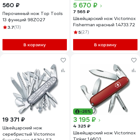
5 670 ₽
560 ₽
7 565 ₽
Перочинный нож Top Tools
Швейцарский нож Victorinox
13 функций 98Z027
Fisherman красный 1.4733.72
3.7
(13)
5
(27)
В корзину
В корзину
-26%
3 195 ₽
19 371 ₽
4 325 ₽
Швейцарский нож
Швейцарский нож Victorinox
серебристый Victorinox
Tinker 1.4603