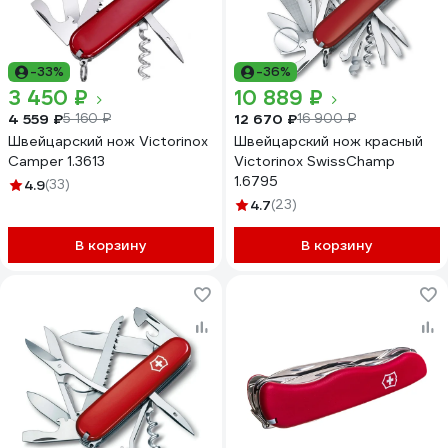
-33%
-36%
3 450 ₽
10 889 ₽
4 559 ₽
12 670 ₽
5 160 ₽
16 900 ₽
Швейцарский нож Victorinox
Швейцарский нож красный
Camper 1.3613
Victorinox SwissChamp
1.6795
4.9
(33)
4.7
(23)
В корзину
В корзину