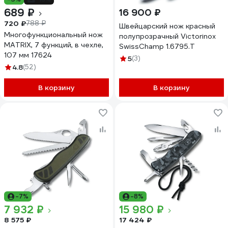
689 ₽
16 900 ₽
720 ₽
788 ₽
Швейцарский нож красный
Многофункциональный нож
полупрозрачный Victorinox
MATRIX, 7 функций, в чехле,
SwissChamp 1.6795.T
107 мм 17624
5
(3)
4.8
(52)
В корзину
В корзину
-7%
-8%
7 932 ₽
15 980 ₽
8 575 ₽
17 424 ₽