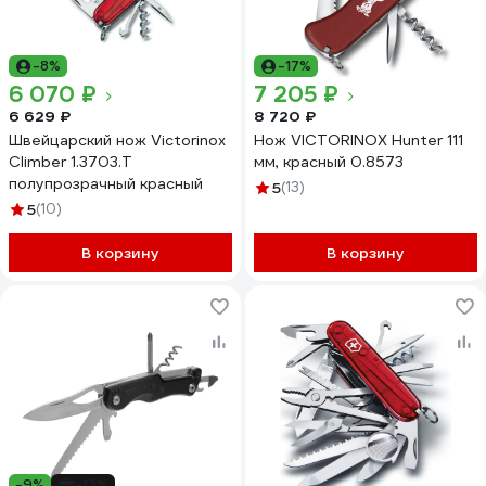
-8%
-17%
6 070 ₽
7 205 ₽
6 629 ₽
8 720 ₽
Швейцарский нож Victorinox
Нож VICTORINOX Hunter 111
Climber 1.3703.T
мм, красный 0.8573
полупрозрачный красный
5
(13)
5
(10)
В корзину
В корзину
-9%
-13%