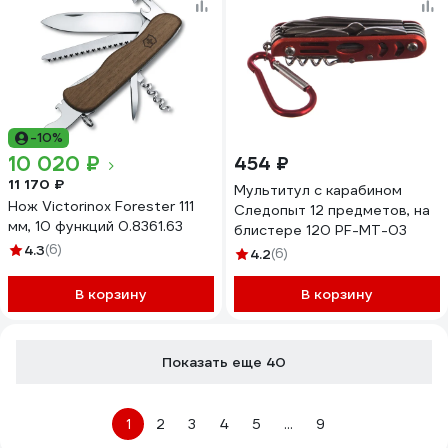
-10%
10 020 ₽
454 ₽
11 170 ₽
Мультитул с карабином
Нож Victorinox Forester 111
Следопыт 12 предметов, на
мм, 10 функций 0.8361.63
блистере 120 PF-MT-03
4.3
(6)
4.2
(6)
В корзину
В корзину
Показать еще 40
1
2
3
4
5
...
9