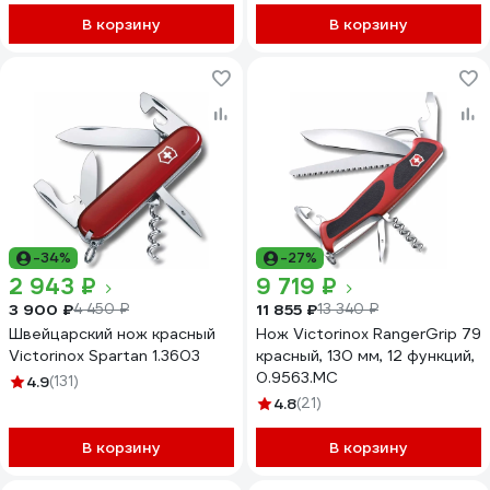
В корзину
В корзину
-34%
-27%
2 943 ₽
9 719 ₽
3 900 ₽
11 855 ₽
4 450 ₽
13 340 ₽
Швейцарский нож красный
Нож Victorinox RangerGrip 79
Victorinox Spartan 1.3603
красный, 130 мм, 12 функций,
0.9563.MC
4.9
(131)
4.8
(21)
В корзину
В корзину