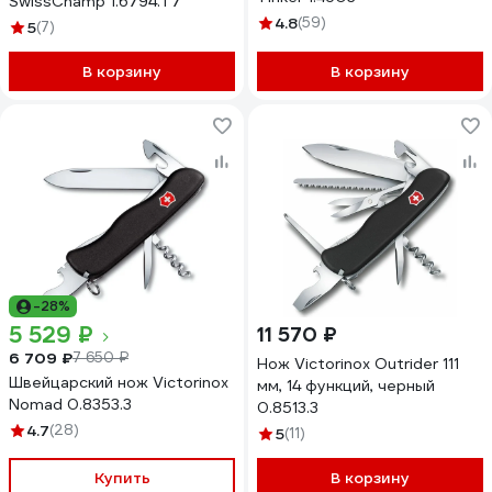
SwissChamp 1.6794.T7
4.8
(59)
5
(7)
В корзину
В корзину
-28%
5 529 ₽
11 570 ₽
6 709 ₽
7 650 ₽
Нож Victorinox Outrider 111
Швейцарский нож Victorinox
мм, 14 функций, черный
Nomad 0.8353.3
0.8513.3
4.7
(28)
5
(11)
Купить
В корзину