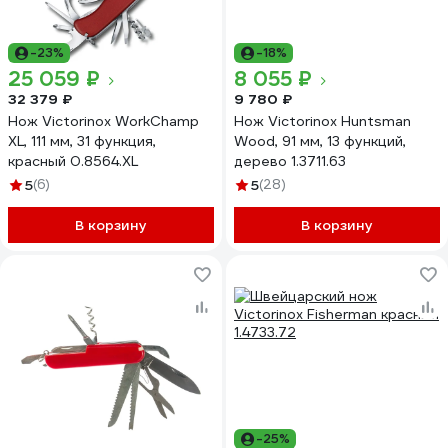
-23%
-18%
25 059 ₽
8 055 ₽
32 379 ₽
9 780 ₽
Нож Victorinox WorkChamp
Нож Victorinox Huntsman
XL, 111 мм, 31 функция,
Wood, 91 мм, 13 функций,
красный 0.8564.XL
дерево 1.3711.63
5
(6)
5
(28)
В корзину
В корзину
-25%