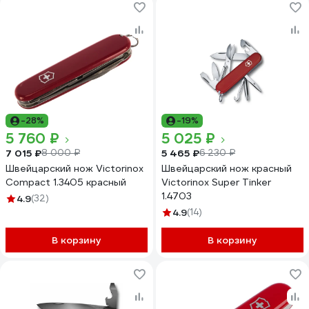
-28%
-19%
5 760 ₽
5 025 ₽
7 015 ₽
5 465 ₽
8 000 ₽
6 230 ₽
Швейцарский нож Victorinox
Швейцарский нож красный
Compact 1.3405 красный
Victorinox Super Tinker
1.4703
4.9
(32)
4.9
(14)
В корзину
В корзину