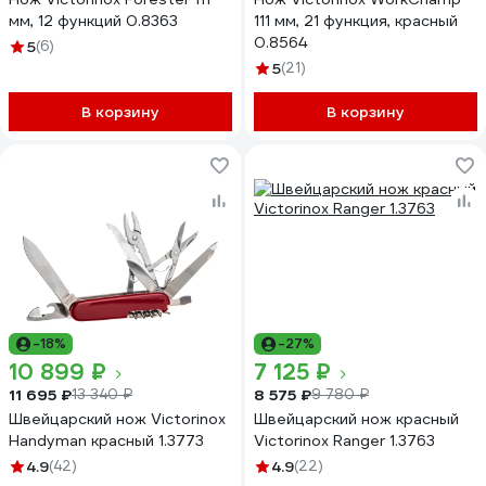
мм, 12 функций 0.8363
111 мм, 21 функция, красный
0.8564
5
(6)
5
(21)
В корзину
В корзину
-18%
-27%
10 899 ₽
7 125 ₽
11 695 ₽
8 575 ₽
13 340 ₽
9 780 ₽
Швейцарский нож Victorinox
Швейцарский нож красный
Handyman красный 1.3773
Victorinox Ranger 1.3763
4.9
(42)
4.9
(22)