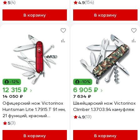
5
(4)
4.9
(154)
В корзину
В корзину
-12%
-10%
12 315 ₽
6 905 ₽
14 050 ₽
7 634 ₽
Офицерский нож Victorinox
Швейцарский нож Victorinox
Huntsman Lite 1.7915.T 91 мм,
Climber 1.3703.94 камуфляж
21 функций, красный
4.9
(13)
полупрозрачный
5
(3)
В корзину
В корзину