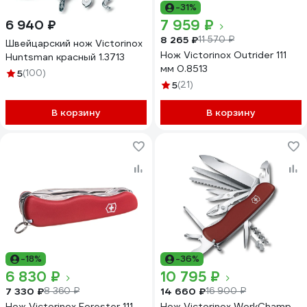
-31%
7 959 ₽
6 940 ₽
8 265 ₽
11 570 ₽
Швейцарский нож Victorinox
Нож Victorinox Outrider 111
Huntsman красный 1.3713
мм 0.8513
5
(100)
5
(21)
В корзину
В корзину
-18%
-36%
6 830 ₽
10 795 ₽
7 330 ₽
14 660 ₽
8 360 ₽
16 900 ₽
Нож Victorinox Forester 111
Нож Victorinox WorkChamp