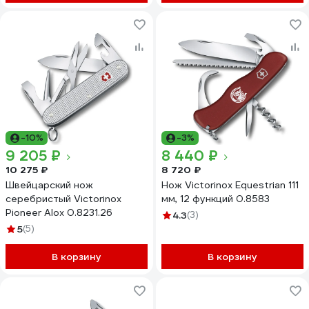
-10%
-3%
9 205 ₽
8 440 ₽
10 275 ₽
8 720 ₽
Швейцарский нож
Нож Victorinox Equestrian 111
серебристый Victorinox
мм, 12 функций 0.8583
Pioneer Alox 0.8231.26
4.3
(3)
5
(5)
В корзину
В корзину