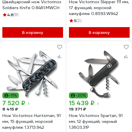
Швейцарский нож Victorinox
Нож Victorinox Skipper 111 мм,
Soldiers Knife 0.8461.MWCH
17 функций, морской
камуфляж 0.8593.W942
4.8
(9)
5
(2)
В корзину
В корзину
-11%
-20%
7 520 ₽
15 439 ₽
8 415 ₽
19 371 ₽
Нож Victorinox Huntsman, 91
Нож Victorinox Spartan, 91
мм, 15 функций, морской
мм, 12 функций, черный
камуфляж 1.3713.942
1.3603.31P