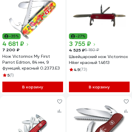
-35%
-27%
4 681 ₽
3 755 ₽
7 200 ₽
4 525 ₽
5 160 ₽
Нож Victorinox My First
Швейцарский нож Victorinox
Parrot Edition, 84 мм, 9
Hiker красный 1.4613
функций, красный 0.2373.E3
4.9
(73)
5
(1)
В корзину
В корзину