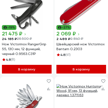
-19%
-27%
21 475 ₽
2 069 ₽
24 185 ₽
2 489 ₽
26 500 ₽
2 840 ₽
Нож Victorinox RangerGrip
Швейцарский нож Victorinox
55, 130 мм, 12 функций,
Bantam 0.2303
черный 0.9563.C31P
4.8
(41)
4.8
(8)
В корзину
В корзину