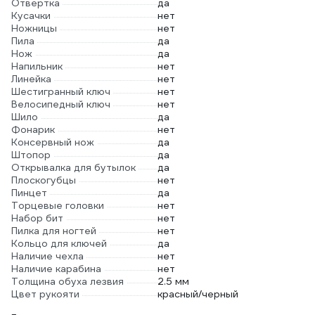
Отвертка
да
Кусачки
нет
Ножницы
нет
Пила
да
Нож
да
Напильник
нет
Линейка
нет
Шестигранный ключ
нет
Велосипедный ключ
нет
Шило
да
Фонарик
нет
Консервный нож
да
Штопор
да
Открывалка для бутылок
да
Плоскогубцы
нет
Пинцет
да
Торцевые головки
нет
Набор бит
нет
Пилка для ногтей
нет
Кольцо для ключей
да
Наличие чехла
нет
Наличие карабина
нет
Толщина обуха лезвия
2.5 мм
Цвет рукояти
красный/черный