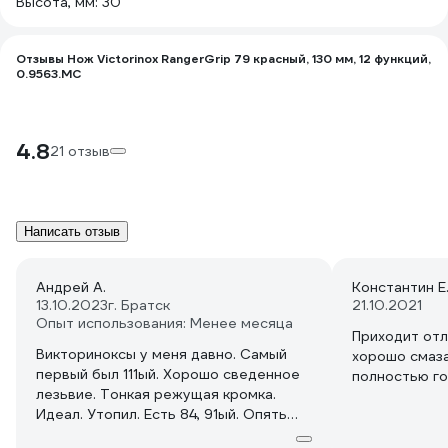
Высота, мм: 30
Отзывы Нож Victorinox RangerGrip 79 красный, 130 мм, 12 функций,
0.9563.MC
4.8
21 отзыв
Написать отзыв
Андрей А.
Константин Е
13.10.2023
г. Братск
21.10.2021
Опыт использования: Менее месяца
Приходит отл
Викториноксы у меня давно. Самый
хорошо смаза
первый был 111ый. Хорошо сведенное
полностью го
лезьвие. Тонкая режущая кромка.
Идеал. Утопил. Есть 84, 91ый. Опять
111ый. Но у второго 111ого мне очень