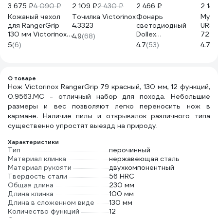
3 675 ₽
4 090 ₽
2 109 ₽
2 430 ₽
2 466 ₽
2 149
Кожаный чехол
Точилка Victorinox
Фонарь
Муса
для RangerGrip
4.3323
светодиодный
URSA
130 мм Victorinox
Dollex
7226
4.9
(68)
чёрный, на
аккумуляторный,
5
(6)
4.7
(53)
4.7
(1
липучке 4.0506.L
магнит, крючок
FIS-19
О товаре
Нож Victorinox RangerGrip 79 красный, 130 мм, 12 функций,
0.9563.MC - отличный набор для похода. Небольшие
размеры и вес позволяют легко переносить нож в
кармане. Наличие пилы и открывалок различного типа
существенно упростят выездд на природу.
Характеристики
Тип
перочинный
Материал клинка
нержавеющая сталь
Материал рукояти
двухкомпонентный
Твердость стали
56 HRC
Общая длина
230 мм
Длина клинка
100 мм
Длина в сложенном виде
130 мм
Количество функций
12