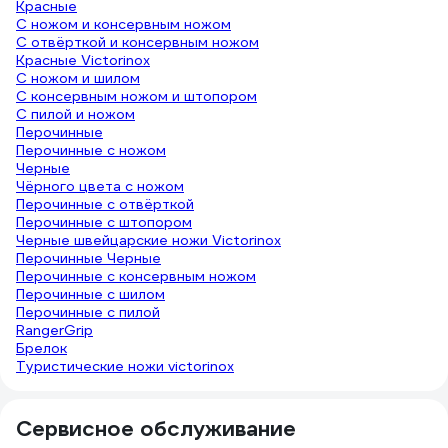
Красные
С ножом и консервным ножом
С отвёрткой и консервным ножом
Красные Victorinox
С ножом и шилом
С консервным ножом и штопором
С пилой и ножом
Перочинные
Перочинные с ножом
Черные
Чёрного цвета с ножом
Перочинные с отвёрткой
Перочинные с штопором
Черные швейцарские ножи Victorinox
Перочинные Черные
Перочинные с консервным ножом
Перочинные с шилом
Перочинные с пилой
RangerGrip
Брелок
Туристические ножи victorinox
Сервисное обслуживание