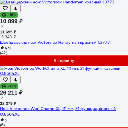
-18%
10 899 ₽
11 695 ₽
13 340 ₽
Швейцарский нож Victorinox Handyman красный 1.3773
4.9
(42)
В корзину
-19%
26 211 ₽
32 379 ₽
Нож Victorinox WorkChamp XL, 111 мм, 31 функция, красный
0.8564.XL
5
(6)