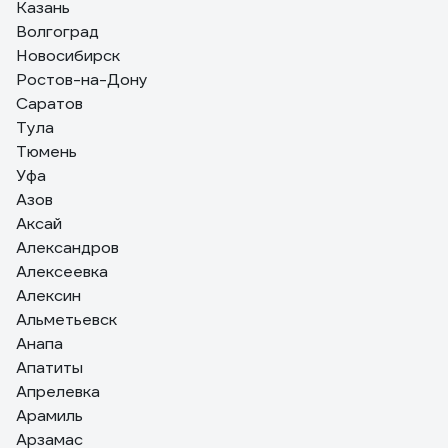
Казань
часто нужна лупа. Всё это есть в SwissChamp.
Волгоград
Новосибирск
Ростов-на-Дону
Саратов
Тула
Тюмень
Уфа
Азов
Аксай
Александров
Алексеевка
Алексин
Альметьевск
Анапа
Апатиты
Апрелевка
Арамиль
Арзамас