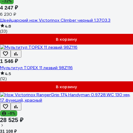
-32%
4 247 ₽
6 230 ₽
Швейцарский нож Victorinox Climber черный 1.3703.3
4.8
(33)
В корзину
1 546 ₽
Мультитул TOPEX 11 лезвий 98Z116
4.5
(12)
В корзину
-8%
28 525 ₽
31 108 ₽