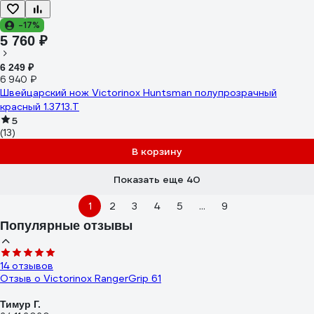
-17%
5 760 ₽
6 249 ₽
6 940 ₽
Швейцарский нож Victorinox Huntsman полупрозрачный
красный 1.3713.T
5
(13)
В корзину
Показать еще 40
1
2
3
4
5
...
9
Популярные отзывы
14 отзывов
Отзыв о Victorinox RangerGrip 61
Тимур Г.