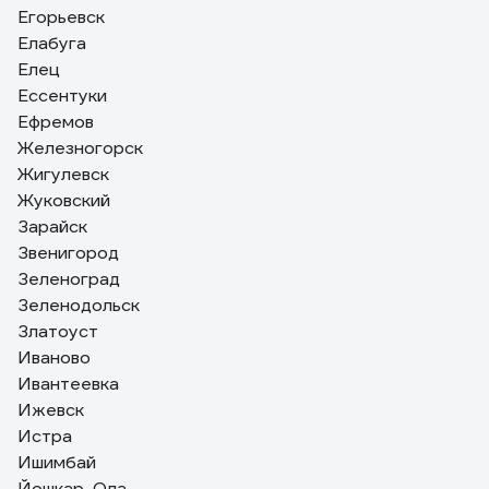
Егорьевск
Елабуга
Елец
Ессентуки
Ефремов
Железногорск
Жигулевск
Жуковский
Зарайск
Звенигород
Зеленоград
Зеленодольск
Златоуст
Иваново
Ивантеевка
Ижевск
Истра
Ишимбай
Йошкар-Ола