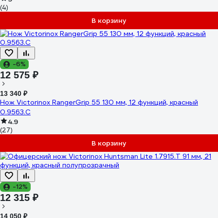
(4)
В корзину
-6%
12 575 ₽
13 340 ₽
Нож Victorinox RangerGrip 55 130 мм, 12 функций, красный
0.9563.C
4.9
(27)
В корзину
-12%
12 315 ₽
14 050 ₽