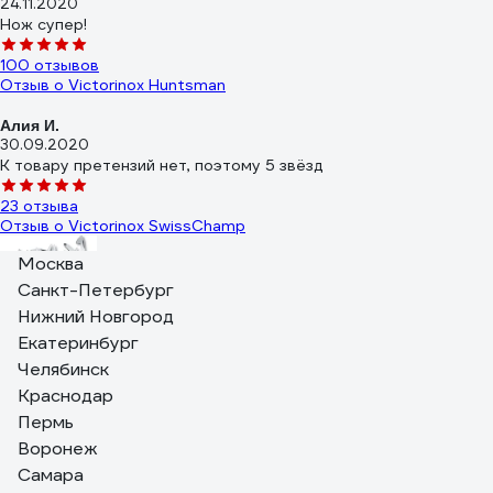
24.11.2020
Нож супер!
100 отзывов
Отзыв о Victorinox Huntsman
Алия И.
30.09.2020
К товару претензий нет, поэтому 5 звёзд
23 отзыва
Отзыв о Victorinox SwissChamp
Москва
Санкт-Петербург
Нижний Новгород
Константин
Екатеринбург
11.08.2024
Челябинск
В очень компактном размере расположен внушительное
Краснодар
количество инструмента. Я рассматриваю его как дорожный
Пермь
нож. Имея большой опыт использования WorkChamp, я в
последние годы брал в дорогу Huntsman, но крайне не
Воронеж
хватало пассатижей, напильника (пилки для ногтей),
Самара
желательно крестовой отвертки и в последнее время мне