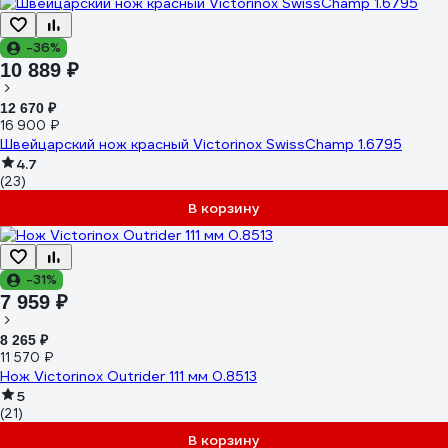
-36%
10 889 ₽
12 670 ₽
16 900 ₽
Швейцарский нож красный Victorinox SwissChamp 1.6795
4.7
(23)
В корзину
-31%
7 959 ₽
8 265 ₽
11 570 ₽
Нож Victorinox Outrider 111 мм 0.8513
5
(21)
В корзину