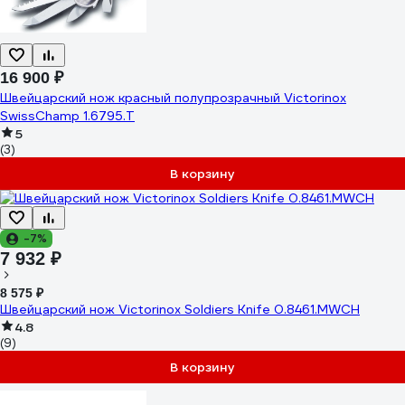
16 900 ₽
Швейцарский нож красный полупрозрачный Victorinox
SwissChamp 1.6795.T
5
(3)
В корзину
-7%
7 932 ₽
8 575 ₽
Швейцарский нож Victorinox Soldiers Knife 0.8461.MWCH
4.8
(9)
В корзину