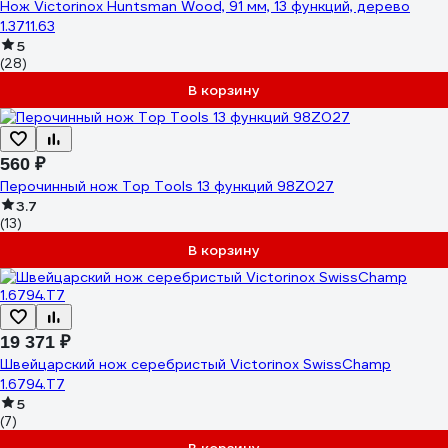
Нож Victorinox Huntsman Wood, 91 мм, 13 функций, дерево
1.3711.63
5
(28)
В корзину
560 ₽
Перочинный нож Top Tools 13 функций 98Z027
3.7
(13)
В корзину
19 371 ₽
Швейцарский нож серебристый Victorinox SwissChamp
1.6794.T7
5
(7)