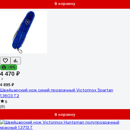
В корзину
-9%
4 470 ₽
4 895 ₽
Швейцарский нож синий прозрачный Victorinox Spartan
1.3603.T2
5
(8)
В корзину