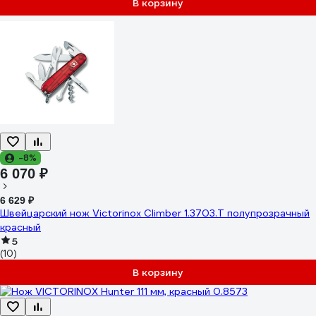
В корзину
-8%
6 070 ₽
6 629 ₽
Швейцарский нож Victorinox Climber 1.3703.T полупрозрачный
красный
5
(10)
В корзину