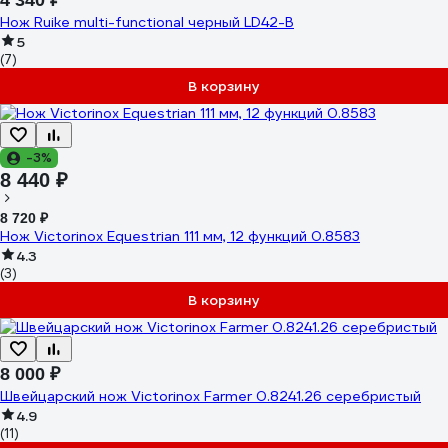
4 340 ₽
Нож Ruike multi-functional черный LD42-B
5
(7)
В корзину
-3%
8 440 ₽
8 720 ₽
Нож Victorinox Equestrian 111 мм, 12 функций 0.8583
4.3
(3)
В корзину
8 000 ₽
Швейцарский нож Victorinox Farmer 0.8241.26 серебристый
4.9
(11)