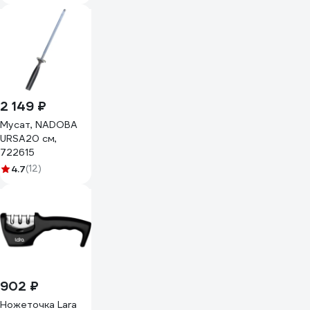
магнит, крючок
FIS-19
2 149 ₽
Мусат, NADOBA
URSA20 см,
722615
4.7
(12)
902 ₽
Ножеточка Lara