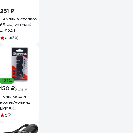
251 ₽
Темляк Victorinox
65 мм, красный
4.1824.1
4.9
(34)
-28%
150 ₽
208 ₽
Точилка для
ножей/ножниц
ЕРМАК
вольфрамовая
5
(2)
сталь, керамика,
9,2x3х1,3см, ABS
пластик 070-011