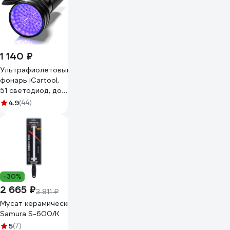
1 140 ₽
Ультрафиолетовый
фонарь iCartool,
51 светодиод, до
6 часов работы,
4.9
(44)
длина волны 395
нм IC-L201
-30%
2 665 ₽
3 811 ₽
Мусат керамический 254 мм, белый
Samura S-600/K
5
(7)