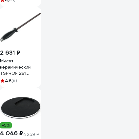
4
2 631 ₽
Мусат
керамический
TSPROF 2в1
(2000/3000
4.8
(8)
грит) TS-
MS2401540
-5%
4 046 ₽
4 259 ₽