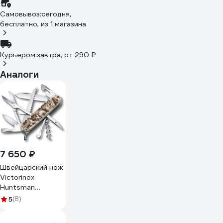
Самовывоз:
сегодня,
бесплатно
, из 1 магазина
Курьером:
завтра,
от 290 ₽
Аналоги
7 650 ₽
Швейцарский нож
Victorinox
Huntsman
камуфляжный
5
(8)
1.3713.941