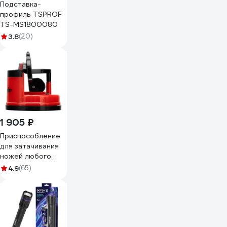
Подставка-
профиль TSPROF
TS-MS1800080
3.8
(20)
1 905 ₽
Приспособление
для затачивания
ножей любого
типа MATRIX
4.9
(65)
79105