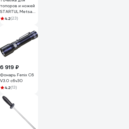
Точилка для
топоров и ножей
STARTUL Metsa
ST2040-01
4.2
(23)
6 919 ₽
Фонарь Fenix C6
V3.0 c6v30
4.2
(13)