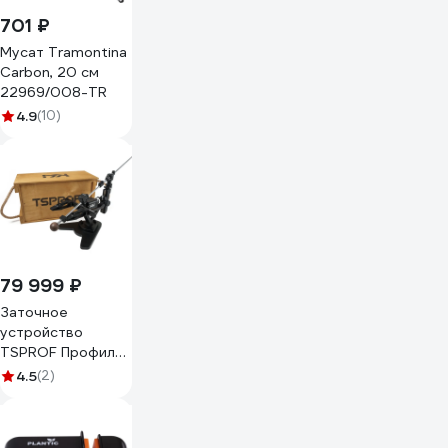
701 ₽
Мусат Tramontina
Carbon, 20 см
22969/008-TR
4.9
(10)
79 999 ₽
Заточное
устройство
TSPROF Профиль
К4 2026 TS-
4.5
(2)
K4P25021B