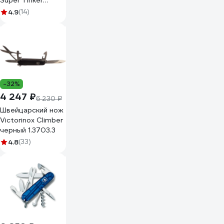
Super Tinker
1.4703
4.9
(14)
-32%
4 247 ₽
6 230 ₽
Швейцарский нож
Victorinox Climber
черный 1.3703.3
4.8
(33)