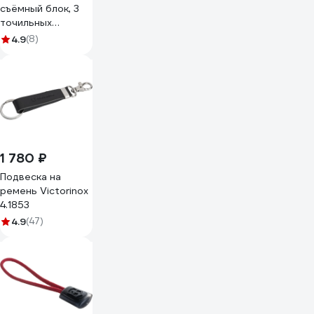
съёмный блок, 3
точильных
полотна LR05-03
4.9
(8)
1 780 ₽
Подвеска на
ремень Victorinox
4.1853
4.9
(47)