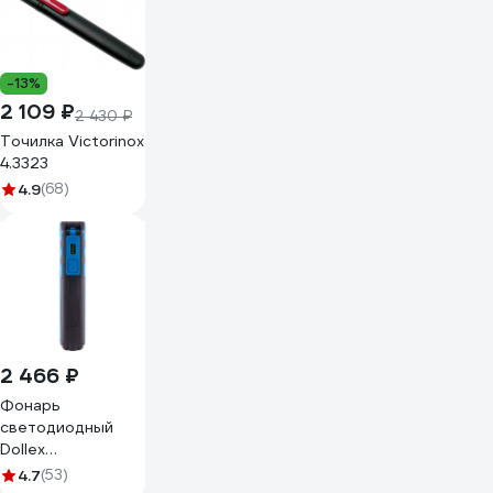
-13%
2 109 ₽
2 430 ₽
Точилка Victorinox
4.3323
4.9
(68)
2 466 ₽
Фонарь
светодиодный
Dollex
аккумуляторный,
4.7
(53)