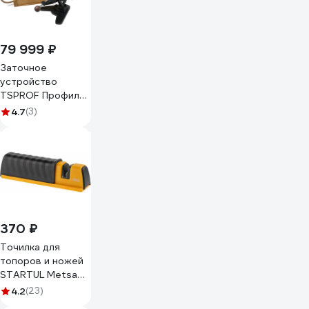
79 999 ₽
Заточное
устройство
TSPROF Профиль
К4 2026 TS-
4.7
(3)
K4P25021B
370 ₽
Точилка для
топоров и ножей
STARTUL Metsa
ST2040-01
4.2
(23)