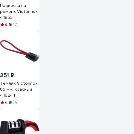
Подвеска на
ремень Victorinox
4.1853
4.9
(47)
251 ₽
Темляк Victorinox
65 мм, красный
4.1824.1
4.9
(34)