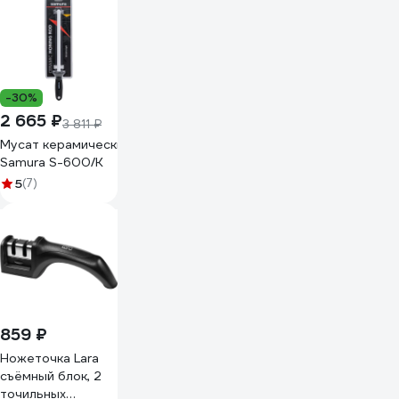
-30%
2 665 ₽
3 811 ₽
Мусат керамический 254 мм, белый
Samura S-600/K
5
(7)
859 ₽
Ножеточка Lara
съёмный блок, 2
точильных