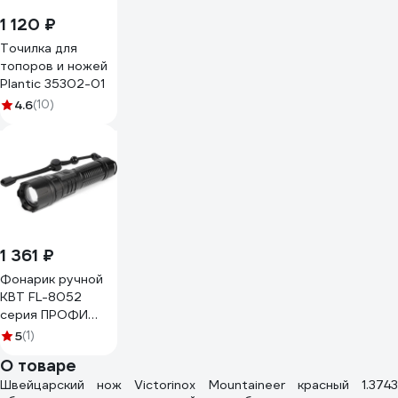
1 120 ₽
Точилка для
топоров и ножей
Plantic 35302-01
4.6
(10)
1 361 ₽
Фонарик ручной
КВТ FL-8052
серия ПРОФИ
103874
5
(1)
О товаре
Швейцарский нож Victorinox Mountaineer красный 1.3743