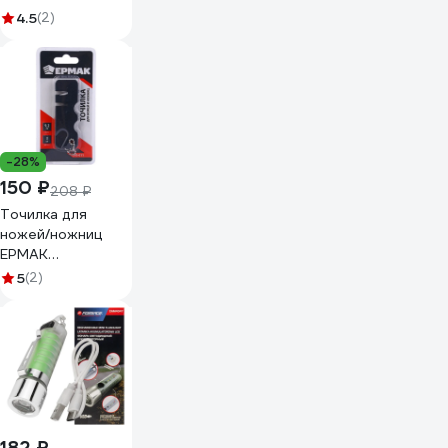
полотна LR05-02
4.5
(2)
-28%
150 ₽
208 ₽
Точилка для
ножей/ножниц
ЕРМАК
вольфрамовая
5
(2)
сталь, керамика,
9,2x3х1,3см, ABS
пластик 070-011
182 ₽