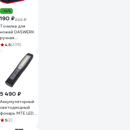
-14%
190 ₽
222 ₽
Точилка для
ножей DASWERK
ручная
ножеточка,
4.5
(206)
трёхзонная
грубая, чистовая,
шлифовка 608134
5 490 ₽
Аккумуляторный
светодиодный
фонарь MTE LED
ergopower boost
5
(2)
USB 2827940455