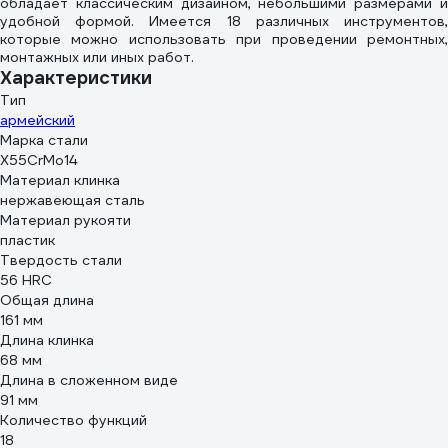
обладает классическим дизайном, небольшими размерами и
удобной формой. Имеется 18 различных инструментов,
которые можно использовать при проведении ремонтных,
монтажных или иных работ.
Характеристики
Тип
армейский
Марка стали
X55CrMo14
Материал клинка
нержавеющая сталь
Материал рукояти
пластик
Твердость стали
56 HRC
Общая длина
161 мм
Длина клинка
68 мм
Длина в сложенном виде
91 мм
Количество функций
18