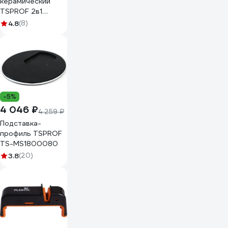
керамический
TSPROF 2в1
(2000/3000
4.8
(8)
грит) TS-
MS2401540
-5%
4 046 ₽
4 259 ₽
Подставка-
профиль TSPROF
TS-MS1800080
3.8
(20)