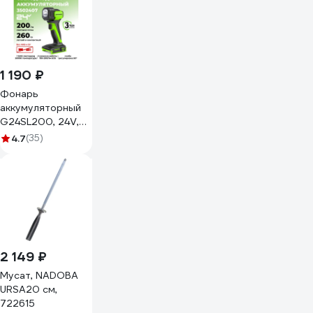
1 190 ₽
Фонарь
аккумуляторный
G24SL200, 24V,
200 лм, без АКБ и
4.7
(35)
ЗУ GreenWorks
3502407
2 149 ₽
Мусат, NADOBA
URSA20 см,
722615