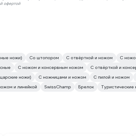
ой офертой
дные ножи)
Со штопором
С отвёрткой и ножом
С ножом
асные
С ножом и консервным ножом
С отвёрткой и конс
царские ножи)
С ножницами и ножом
С пилой и ножом
ножом и линейкой
SwissChamp
Брелок
Туристические н