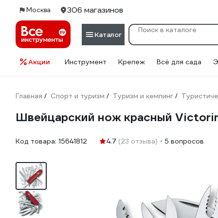
306 магазинов
Москва
Каталог
Акции
Инструмент
Крепеж
Всё для сада
Э
Главная
Спорт и туризм
Туризм и кемпинг
Туристиче
/
/
/
Швейцарский нож красный Victori
Код товара:
15641812
4.7
(23 отзыва)
5 вопросов