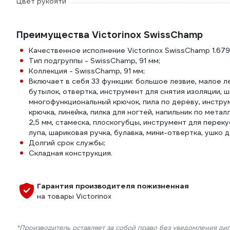
Цвет рукояти
Преимущества Victorinox SwissChamp
Качественное исполнение Victorinox SwissChamp 1.679
Тип подгруппы - SwissChamp, 91 мм;
Коллекция - SwissChamp, 91 мм;
Включает в себя 33 функции: большое лезвие, малое л
бутылок, отвертка, инструмент для снятия изоляции, ш
многофункциональный крючок, пила по дереву, инстру
крючка, линейка, пилка для ногтей, напильник по метал
2,5 мм, стамеска, плоскогубцы, инструмент для перек
лупа, шариковая ручка, булавка, мини-отвертка, ушко д
Долгий срок службы;
Складная конструкция.
Гарантия производителя пожизненная
на товары Victorinox
*Производитель оставляет за собой право без уведомления ди