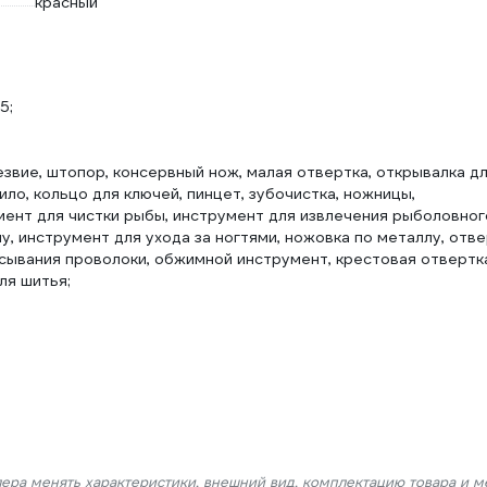
красный
5;
езвие, штопор, консервный нож, малая отвертка, открывалка д
ило, кольцо для ключей, пинцет, зубочистка, ножницы,
мент для чистки рыбы, инструмент для извлечения рыболовног
лу, инструмент для ухода за ногтями, ножовка по металлу, отв
усывания проволоки, обжимной инструмент, крестовая отвертк
ля шитья;
лера менять характеристики, внешний вид, комплектацию товара и м