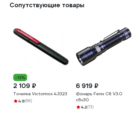
Сопутствующие товары
-13%
2 109 ₽
6 919 ₽
Точилка Victorinox 4.3323
Фонарь Fenix C6 V3.0
c6v30
4.9
(68)
4.2
(13)