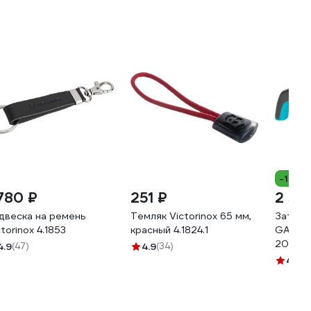
-18%
 780 ₽
251 ₽
2 55
двеска на ремень
Темляк Victorinox 65 мм,
Заточк
ctorinox 4.1853
красный 4.1824.1
GARDE
20.00
4.9
(47)
4.9
(34)
4
(31)