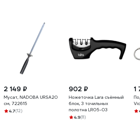
2 149 ₽
902 ₽
1
Мусат, NADOBA URSA20
Ножеточка Lara съёмный
По
см, 722615
блок, 3 точильных
Vi
полотна LR05-03
4.7
(12)
4.9
(8)