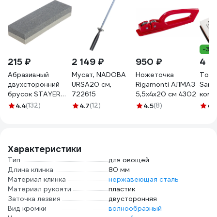
-32
215 ₽
2 149 ₽
950 ₽
4 2
Абразивный
Мусат, NADOBA
Ножеточка
Точи
двухсторонний
URSA20 см,
Rigamonti АЛМАЗ
Samu
брусок STAYER
722615
5,5x4x20 см 4302
комб
150мм 3572-15
1000
4.4
(132)
4.7
(12)
4.5
(8)
4.
1300
Характеристики
Тип
для овощей
Длина клинка
80 мм
Материал клинка
нержавеющая сталь
Материал рукояти
пластик
Заточка лезвия
двусторонняя
Вид кромки
волнообразный