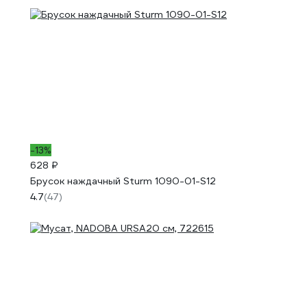
-13%
628 ₽
Брусок наждачный Sturm 1090-01-S12
4.7
(47)