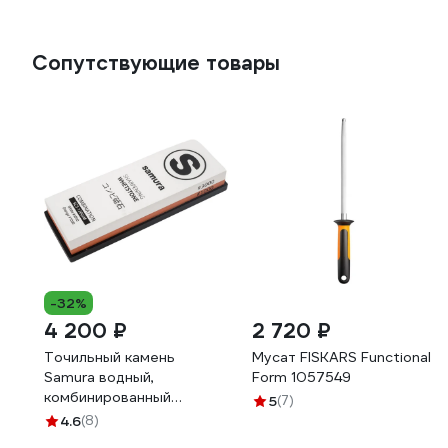
Сопутствующие товары
-32%
4 200 ₽
2 720 ₽
Точильный камень
Мусат FISKARS Functional
Samura водный,
Form 1057549
комбинированный
5
(7)
1000/3000 SCS-1300/M-
4.6
(8)
K