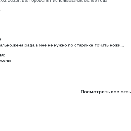
.02.2023
г. Белгород
Опыт использования: Более года
:
:
ально.жена рада,а мне не нужно по старинке точить ножи....
ля:
 жены
Посмотреть все отз