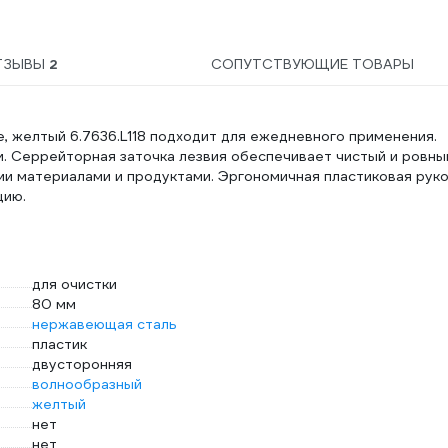
ТЗЫВЫ
2
СОПУТСТВУЮЩИЕ ТОВАРЫ
е, желтый 6.7636.L118 подходит для ежедневного применения.
и. Серрейторная заточка лезвия обеспечивает чистый и ровны
ми материалами и продуктами. Эргономичная пластиковая руко
цию.
для очистки
80 мм
нержавеющая сталь
пластик
двусторонняя
волнообразный
желтый
нет
нет