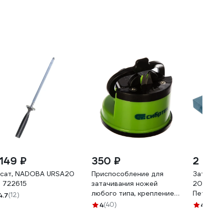
 149 ₽
350 ₽
2 08
сат, NADOBA URSA20
Приспособление для
Заточн
, 722615
затачивания ножей
200х70
любого типа, крепление
Петро
4.7
(12)
на присоске СИБРТЕХ
4
(40)
4.4
(1
79112