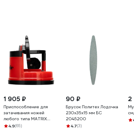
1 905 ₽
90 ₽
2
Приспособление для
Брусок Политех Лодочка
Му
затачивания ножей
230x35x15 мм БС
см
любого типа MATRIX
2045200
79105
4.9
(65)
4.7
(3)