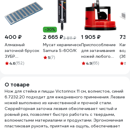
-30%
400 ₽
2 665 ₽
1 905 ₽
732
3 811 ₽
Алмазный
Мусат керамический 254 мм, белый
Приспособление
Каме
заточной брусок
Samura S-600/K
для затачивания
водн
ЗУБР
ножей любого
(36х1
5
(7)
Профессионал
типа MATRIX
B600
4.6
(152)
4.9
(65)
5
(
крупная
79105
АБРА
зернистость,
Р200, 50х150 мм
О товаре
35715-03_z01
Нож для стейка и пиццы Victorinox 11 см, волнистое, синий
6.7232.20 подходит для ежедневного применения. Лезвие
ножей выполнено из качественной и прочной стали.
Серрейторная заточка лезвия обеспечивает чистый и
ровный рез, позволяет быстро работать с твердыми,
волокнистыми материалами и продуктами. Эргономичная
пластиковая рукоять, приятная на ощупь, обеспечивает