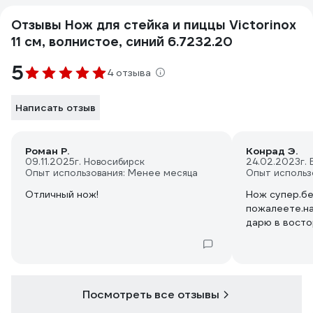
Отзывы Нож для стейка и пиццы Victorinox
11 см, волнистое, синий 6.7232.20
5
4 отзыва
Написать отзыв
Роман Р.
Конрад Э.
09.11.2025
г. Новосибирск
24.02.2023
г.
Опыт использования: Менее месяца
Опыт использ
Отличный нож!
Нож супер.бе
пожалеете.на
дарю в восторг
Посмотреть все отзывы