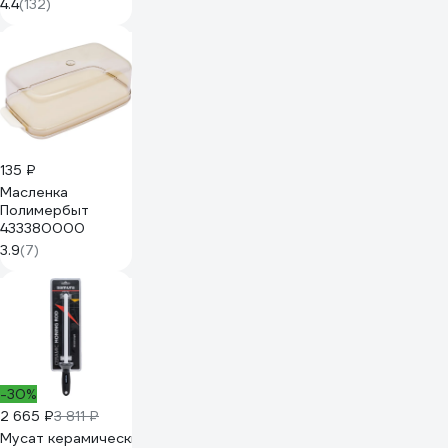
150мм 3572-15
4.4
(132)
135 ₽
Масленка
Полимербыт
433380000
3.9
(7)
-30%
2 665 ₽
3 811 ₽
Мусат керамический 254 мм, белый