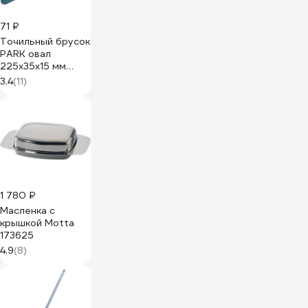
71 ₽
Точильный брусок
PARK овал
225x35x15 мм
105163
3.4
(11)
1 780 ₽
Масленка с
крышкой Motta
173625
4.9
(8)