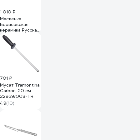
1 010 ₽
Масленка
Борисовская
керамика Русская
17x10 см,
романтика 106744
701 ₽
Мусат Tramontina
Carbon, 20 см
22969/008-TR
4.9
(10)