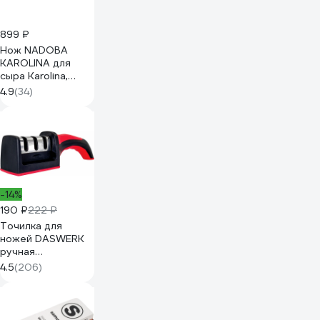
899 ₽
Нож NADOBA
KAROLINA для
сыра Karolina,
721047
4.9
(34)
-14%
190 ₽
222 ₽
Точилка для
ножей DASWERK
ручная
ножеточка,
4.5
(206)
трёхзонная
грубая, чистовая,
шлифовка 608134