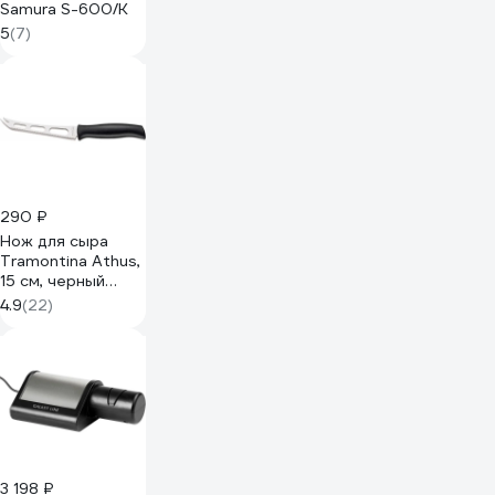
Samura S-600/K
5
(7)
290 ₽
Нож для сыра
Tramontina Athus,
15 см, черный
23089/006-TR
4.9
(22)
3 198 ₽