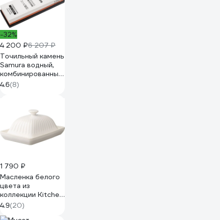
-32%
4 200 ₽
6 207 ₽
Точильный камень
Samura водный,
комбинированный
1000/3000 SCS-
4.6
(8)
1300/M-K
1 790 ₽
Масленка белого
цвета из
коллекции Kitchen
Spirit Tkano TK22-
4.9
(20)
TW_BUT0001