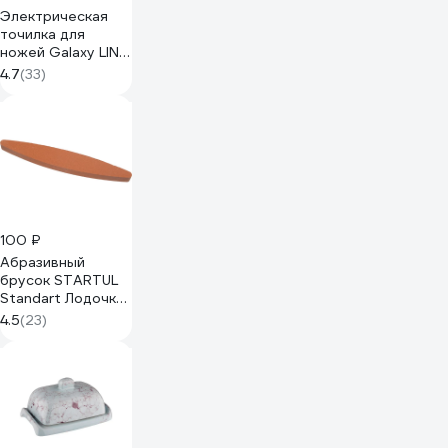
Электрическая
точилка для
ножей Galaxy LINE
GL 2443, черный с
4.7
(33)
серебристым, 18
Вт, для металлич-
х, кухонных,
керамических,
спортивных,
складных ножей
7021224430
100 ₽
Абразивный
брусок STARTUL
Standart Лодочка
ST5010
4.5
(23)