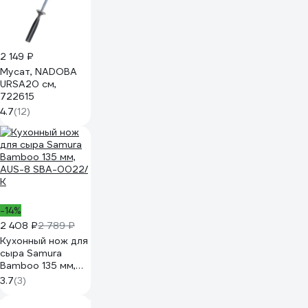
2 149 ₽
Мусат, NADOBA
URSA20 см,
722615
4.7
(12)
-14%
2 408 ₽
2 789 ₽
Кухонный нож для
сыра Samura
Bamboo 135 мм,
AUS-8 SBA-0022/
3.7
(3)
К