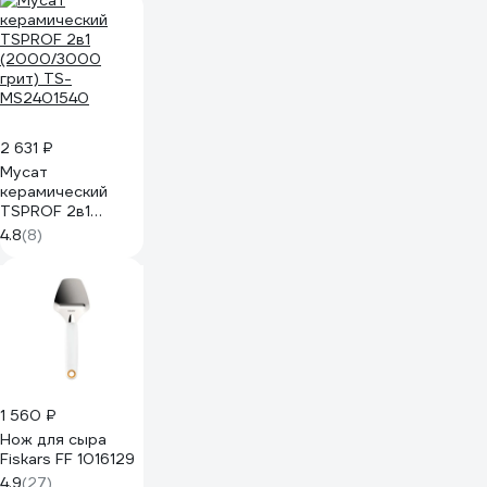
2 631 ₽
Мусат
керамический
TSPROF 2в1
(2000/3000
4.8
(8)
грит) TS-
MS2401540
1 560 ₽
Нож для сыра
Fiskars FF 1016129
4.9
(27)