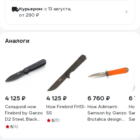
Курьером:
c 13 августа,
от 290 ₽
Аналоги
4 125 ₽
4 125 ₽
6 760 ₽
6 7
Складной нож
Нож Firebird FH13-
Нож Adimanti
Нож 
Firebird by Ganzo
SS
Samson by Ganzo
Sams
D2 Steel, Black
Brutalica design
Sams
5
(8)
FH922PT-BK
Samson-OR
5
(4)