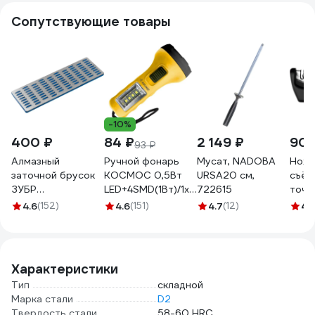
Сопутствующие товары
-10%
400 ₽
84 ₽
2 149 ₽
902
93 ₽
Алмазный
Ручной фонарь
Мусат, NADOBA
Ноже
заточной брусок
КОСМОС 0,5Вт
URSA20 см,
съём
ЗУБР
LED+4SMD(1Вт)/1xAA/
722615
точи
Профессионал
корпус ABS-
поло
4.6
(152)
4.6
(151)
4.7
(12)
4.
крупная
пластик/ремешок
зернистость,
ручной, KOC119B
Р200, 50х150 мм
35715-03_z01
Характеристики
Тип
складной
Марка стали
D2
Твердость стали
58-60 HRC