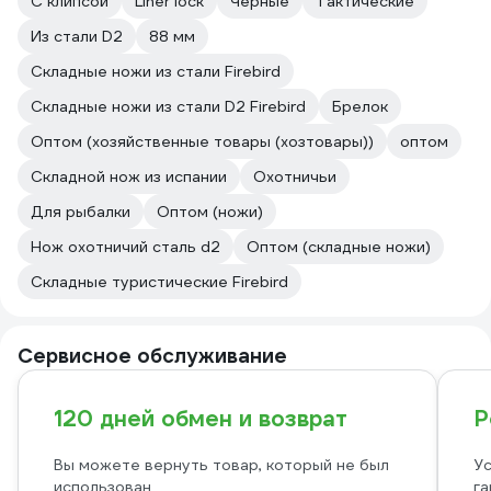
C клипсой
Liner lock
Черные
Тактические
Из стали D2
88 мм
Складные ножи из стали Firebird
Складные ножи из стали D2 Firebird
Брелок
Оптом (хозяйственные товары (хозтовары))
оптом
Складной нож из испании
Охотничьи
Для рыбалки
Оптом (ножи)
Нож охотничий сталь d2
Оптом (складные ножи)
Складные туристические Firebird
Сервисное обслуживание
120 дней обмен и возврат
Р
Вы можете вернуть товар, который не был
Ус
использован
га