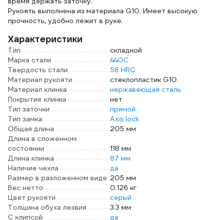
время держать заточку.
Рукоять выполнена из материала G10. Имеет высокую
прочность, удобно лежит в руке.
Характеристики
Тип
складной
Марка стали
440С
Твердость стали
58 HRC
Материал рукояти
стеклопластик G10
Материал клинка
нержавеющая сталь
Покрытие клинка
нет
Тип заточки
прямой
Тип замка
Axis lock
Общая длина
205 мм
Длина в сложенном
состоянии
118 мм
Длина клинка
87 мм
Наличие чехла
да
Размер в разложенном виде
205 мм
Вес нетто
0.126 кг
Цвет рукояти
серый
Толщина обуха лезвия
3.3 мм
С клипсой
да