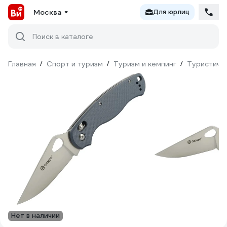
Москва
Для юрлиц
Поиск в каталоге
Главная
/
Спорт и туризм
/
Туризм и кемпинг
/
Туристиче
Нет в наличии