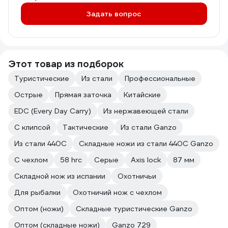
Задать вопрос
Этот товар из подборок
Туристические
Из стали
Профессиональные
Острые
Прямая заточка
Китайские
EDC (Every Day Carry)
Из нержавеющей стали
C клипсой
Тактические
Из стали Ganzo
Из стали 440С
Складные ножи из стали 440С Ganzo
С чехлом
58 hrc
Серые
Axis lock
87 мм
Складной нож из испании
Охотничьи
Для рыбалки
Охотничий нож с чехлом
Оптом (ножи)
Складные туристические Ganzo
Оптом (складные ножи)
Ganzo 729