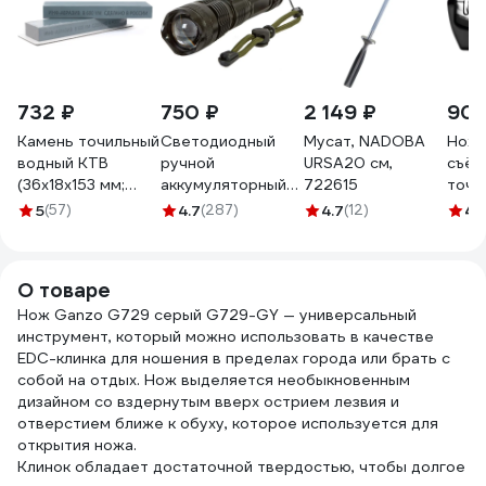
732 ₽
750 ₽
2 149 ₽
902
Камень точильный
Светодиодный
Мусат, NADOBA
Ноже
водный КТВ
ручной
URSA20 см,
съём
(36х18х153 мм;
аккумуляторный
722615
точи
B600; VM) ИНФ-
USB фонарь
поло
5
(57)
4.7
(287)
4.7
(12)
4.
АБРАЗИВ Б-4922
GLANZEN UFL-
1700-X80P50
КА-00008346
О товаре
Нож Ganzo G729 серый G729-GY — универсальный
инструмент, который можно использовать в качестве
EDC-клинка для ношения в пределах города или брать с
собой на отдых. Нож выделяется необыкновенным
дизайном со вздернутым вверх острием лезвия и
отверстием ближе к обуху, которое используется для
открытия ножа.
Клинок обладает достаточной твердостью, чтобы долгое