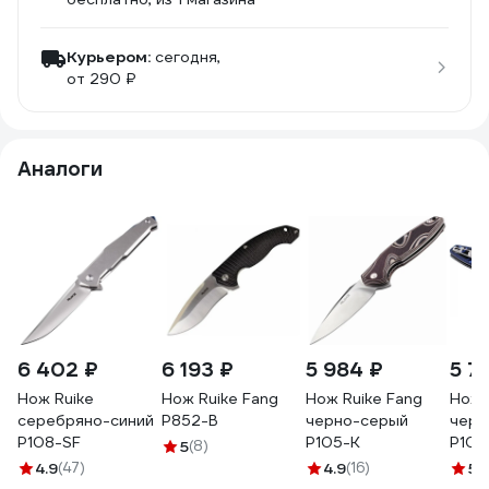
Курьером:
сегодня,
от 290 ₽
Аналоги
6 402 ₽
6 193 ₽
5 984 ₽
5 7
Нож Ruike
Нож Ruike Fang
Нож Ruike Fang
Нож 
серебряно-синий
P852-B
черно-серый
черн
P108-SF
P105-K
P105
5
(8)
4.9
(47)
4.9
(16)
5
(