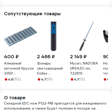
Сопутствующие товары
400 ₽
2 466 ₽
2 149 ₽
902
Алмазный
Фонарь
Мусат, NADOBA
Ноже
заточной брусок
светодиодный
URSA20 см,
съём
ЗУБР
Dollex
722615
точи
Профессионал
аккумуляторный,
поло
4.6
(152)
4.7
(53)
4.7
(12)
4.
крупная
магнит, крючок
зернистость,
FIS-19
Р200, 50х150 мм
О товаре
35715-03_z01
Складной EDC нож P122-MB пригодится для ежедневного
использования, а также будет полезен в походе, на