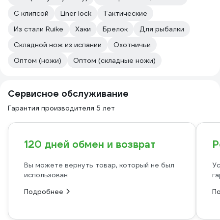
C клипсой
Liner lock
Тактические
Из стали Ruike
Хаки
Брелок
Для рыбалки
Складной нож из испании
Охотничьи
Оптом (ножи)
Оптом (складные ножи)
Сервисное обслуживание
Гарантия производителя 5 лет
120 дней обмен и возврат
Р
Вы можете вернуть товар, который не был
Ус
использован
га
Подробнее
П