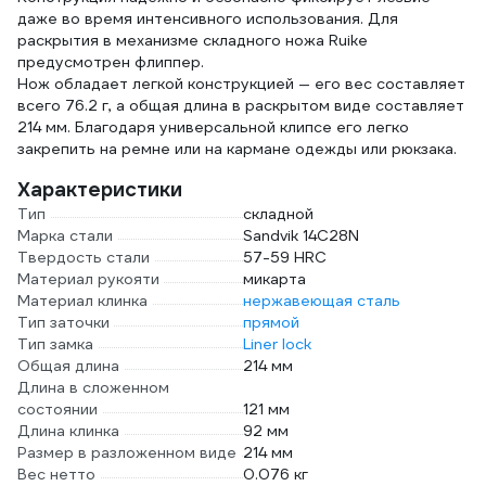
даже во время интенсивного использования. Для
раскрытия в механизме складного ножа Ruike
предусмотрен флиппер.
Нож обладает легкой конструкцией — его вес составляет
всего 76.2 г, а общая длина в раскрытом виде составляет
214 мм. Благодаря универсальной клипсе его легко
закрепить на ремне или на кармане одежды или рюкзака.
Характеристики
Тип
складной
Марка стали
Sandvik 14C28N
Твердость стали
57-59 HRC
Материал рукояти
микарта
Материал клинка
нержавеющая сталь
Тип заточки
прямой
Тип замка
Liner lock
Общая длина
214 мм
Длина в сложенном
состоянии
121 мм
Длина клинка
92 мм
Размер в разложенном виде
214 мм
Вес нетто
0.076 кг