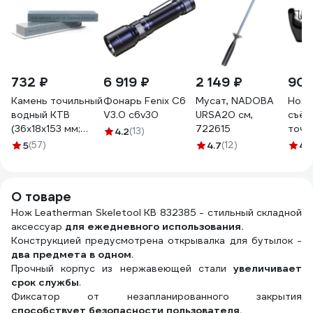
732 ₽
6 919 ₽
2 149 ₽
902
Камень точильный
Фонарь Fenix C6
Мусат, NADOBA
Ноже
водный КТВ
V3.0 c6v30
URSA20 см,
съём
(36х18х153 мм;
722615
точи
4.2
(13)
B600; VM) ИНФ-
поло
5
(57)
4.7
(12)
4.
АБРАЗИВ Б-4922
О товаре
Нож Leatherman Skeletool KB 832385 - стильный складной
аксессуар
для ежедневного использования.
Конструкцией предусмотрена открывалка для бутылок -
два предмета в одном
.
Прочный корпус из нержавеющей стали
увеличивает
срок службы
.
Фиксатор от незапланированного закрытия
способствует безопасности пользователя.