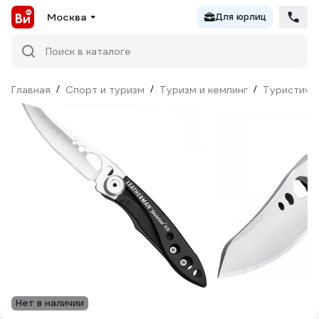
Москва
Для юрлиц
Поиск в каталоге
Главная
/
Спорт и туризм
/
Туризм и кемпинг
/
Туристиче
Нет в наличии